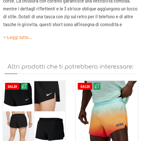
corse. La chiusura con cordino garantisce una vestibilità comoda,
mentre i dettagli riflettenti e le 3 strisce oblique aggiungono un tocco
di stile. Dotati di una tasca con zip sul retro per il telefono e di altre
tasche in girovita, questi short sono all'insegna di comodità e
praticità. Tecnologia Clima365 di adidas nel tessuto. Questa serie di
Leggi tutto…
tessuti high-tech aiuta a sentirsi pronti per lo sport.
Caratteristiche tecniche:
Altri prodotti che ti potrebbero interessare:
•Vestibilità regolare
•Cordino
•100% poliestere (100% riciclato)
SALDI
SALDI
•tecnologia CLIMA365
•Tasca posteriore con zip
•Tasche portaoggetti
•3 Strisce oblique