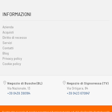
INFORMAZIONI
Azienda
Acquisti
Diritto di recesso
Servizi
Contatti
Blog
Privacy policy
Cookie policy
Negozio di Busche (BL)
Negozio di Signoressa (TV)
Via Nazionale, 13
Via Ortigara, 84
+39 0439 390184
+39 0423 670847
Copyright © 2015-2026
Passsport
PANORAMA 46 Srl
Questo sito si avvale di cookie necessari al funzionamento ed utili alle finalità illustrate nella