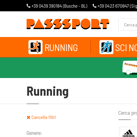
+39 0439 390184 (
Busche - BL
)
+39 0423 670847 (
Si
RUNNING
SCI N
Running
Cerca pr
Cancella filtri
Genere: