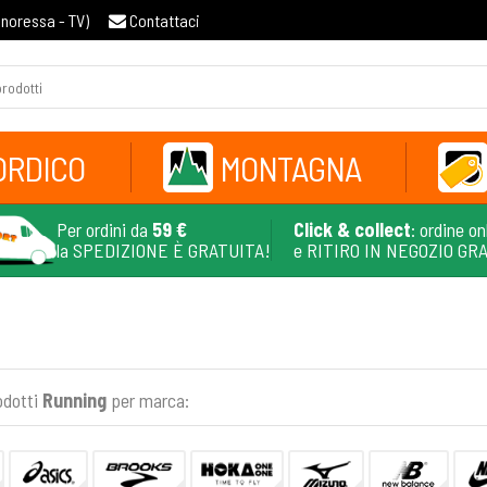
gnoressa - TV
)
Contattaci
ORDICO
MONTAGNA
Per ordini da
59 €
Click & collect
: ordine on
la SPEDIZIONE È GRATUITA!
e RITIRO IN NEGOZIO GR
odotti
Running
per marca: