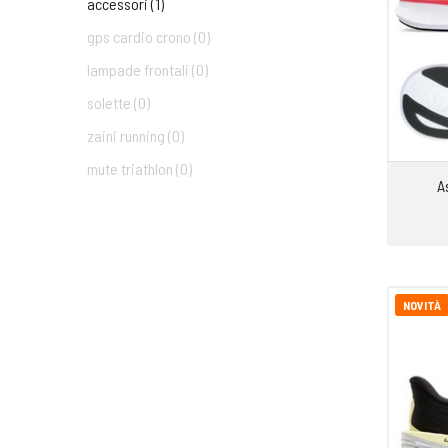
accessori (1)
gps cardio crono (0)
lampade frontali (0)
solette (0)
zaini running (0)
mute triathlon (0)
A
NOVITÀ