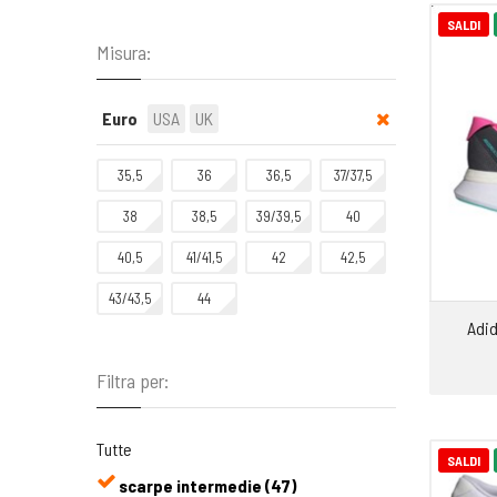
SALDI
Misura:
Euro
USA
UK
35,5
36
36,5
37/37,5
38
38,5
39/39,5
40
40,5
41/41,5
42
42,5
43/43,5
44
Adid
Filtra per:
Tutte
SALDI
scarpe intermedie (47)