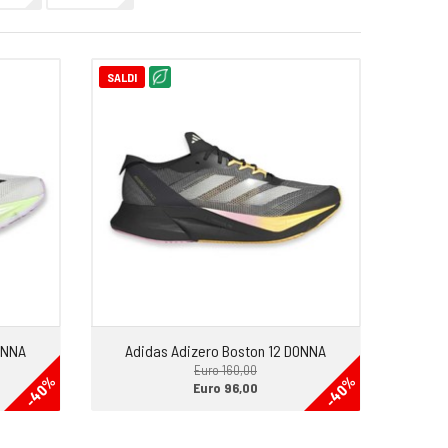
SALDI
ONNA
Adidas Adizero Boston 12 DONNA
Euro 160,00
-40%
-40%
Euro 96,00