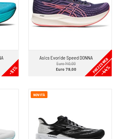
NA
Asics Evoride Speed DONNA
PREZZO WEB
Euro 140,00
-44%
-51%
Euro 79,00
NOVITÀ