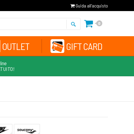
Guida all'acquisto
0
OUTLET
GIFT CARD
line
ATUITO!