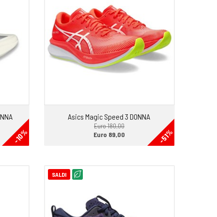
ONNA
Asics Magic Speed 3 DONNA
Euro 180,00
-10%
-51%
Euro 89,00
SALDI