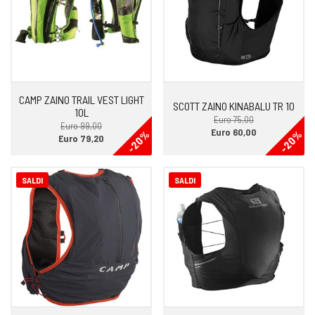
CAMP ZAINO TRAIL VEST LIGHT
SCOTT ZAINO KINABALU TR 10
10L
Euro 75,00
Euro 99,00
Euro 60,00
-20%
-20%
Euro 79,20
SALDI
SALDI