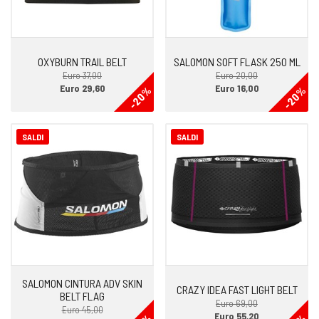
OXYBURN TRAIL BELT
SALOMON SOFT FLASK 250 ML
Euro 37,00
Euro 20,00
Euro 29,60
Euro 16,00
-20%
-20%
SALDI
SALDI
SALOMON CINTURA ADV SKIN
CRAZY IDEA FAST LIGHT BELT
BELT FLAG
Euro 69,00
Euro 45,00
Euro 55,20