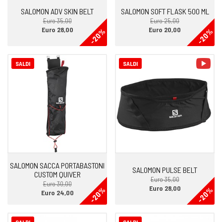
SALOMON ADV SKIN BELT
SALOMON SOFT FLASK 500 ML
Euro 35,00
Euro 25,00
Euro 28,00
Euro 20,00
-20%
-20%
vid
SALDI
SALDI
SALOMON SACCA PORTABASTONI
SALOMON PULSE BELT
CUSTOM QUIVER
Euro 35,00
Euro 30,00
Euro 28,00
-20%
-20%
Euro 24,00