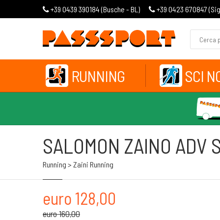
+39 0439 390184 (
Busche - BL
)
+39 0423 670847 (
Si
RUNNING
SCI N
SALOMON ZAINO ADV SK
Running > Zaini Running
euro 128,00
euro 160,00