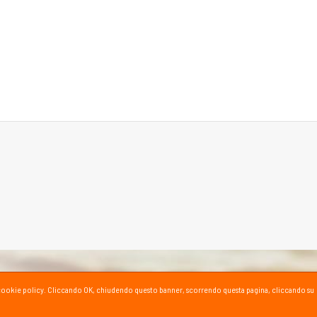
ta la cookie policy. Cliccando OK, chiudendo questo banner, scorrendo questa pagina, cliccando su
SPORT SU YOUTUBE