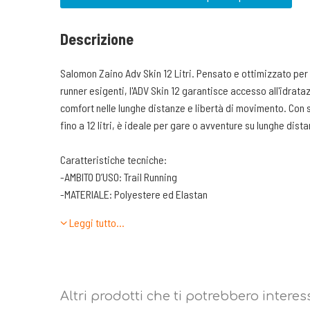
Descrizione
Salomon Zaino Adv Skin 12 Litri. Pensato e ottimizzato pe
runner esigenti, l'ADV Skin 12 garantisce accesso all'idrat
comfort nelle lunghe distanze e libertà di movimento. Con s
fino a 12 litri, è ideale per gare o avventure su lunghe dist
Caratteristiche tecniche:
-AMBITO D’USO: Trail Running
-MATERIALE: Polyestere ed Elastan
-SISTEMA DI TRASPORTO Schienale leggero e traspirante
Leggi tutto…
-SPALLACCI: sagomati sulla forma del corpo e leggeri graz
-ACCESSO ALLO SCOMPARTO PRINCIPALE: Zip laterale a tutta
sommità di diversa grandezza per aumentare la capacità d
-TASCHE: 2 tasche frontali con incluse due borracce da 500 
Altri prodotti che ti potrebbero interes
frontali realizzate con rete elasticizzata più zip per acce