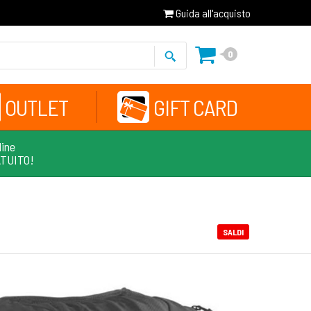
Guida all'acquisto
0
OUTLET
GIFT CARD
line
ATUITO!
SALDI