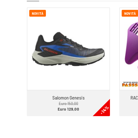
oggetti.
-SISTEMA DI IDRATAZIONE. Tasca predisposta pel la sacca i
NOVITÀ
NOVITÀ
-DIMENSIONI: Altezza 40 cm x Larghezza 19 cm
-PESO: 293 grammi; 367 compresi gli accessori
Salomon Genesis
RAC
Euro 150,00
-14%
Euro 129,00