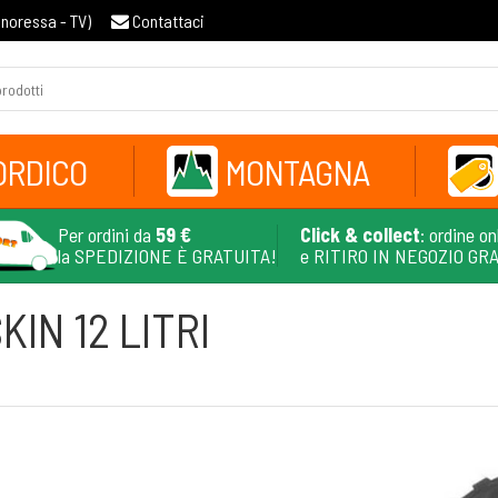
gnoressa - TV
)
Contattaci
ORDICO
MONTAGNA
Per ordini da
59 €
Click & collect
: ordine on
la SPEDIZIONE È GRATUITA!
e RITIRO IN NEGOZIO GR
IN 12 LITRI