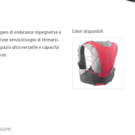
Colori disponibili
r gare di endurance impegnative e
azione senza bisogno di fermarsi,
pazio ultra versatile e capacità
anze.
ie al tessuto AIRMESH 3D
 lunghezza. Due tasche sulla
i carico.
ml. Altre 2 tasche elasticizzate
sare:
dere ad una ulteriore tasca porta