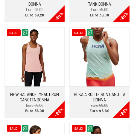
DONNA
TANK DONNA
Euro 49,00
Euro 45,00
-20%
-20%
Euro 39,20
Euro 36,00
SALDI
SALDI
NEW BALANCE IMPACT RUN
HOKA AIROLITE RUN CANOTTA
CANOTTA DONNA
DONNA
Euro 45,00
Euro 58,00
-20%
-20%
Euro 36,00
Euro 46,40
SALDI
SALDI