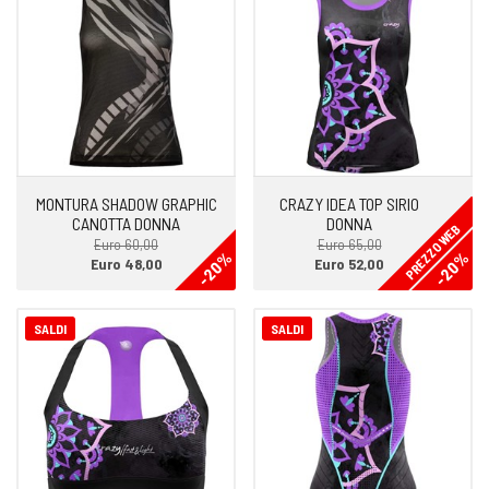
MONTURA SHADOW GRAPHIC
CRAZY IDEA TOP SIRIO
CANOTTA DONNA
DONNA
PREZZO WEB
Euro 60,00
Euro 65,00
-20%
-20%
Euro 48,00
Euro 52,00
SALDI
SALDI