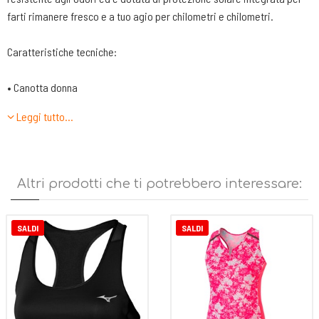
farti rimanere fresco e a tuo agio per chilometri e chilometri.
Caratteristiche tecniche:
• Canotta donna
• Leggera e traspirante
Leggi tutto…
• Spacchetto laterale per migliorare la libertà nei movimenti
• tessuto realizzato con un fattore di protezione solare UPF 40+
Altri prodotti che ti potrebbero interessare:
SALDI
SALDI