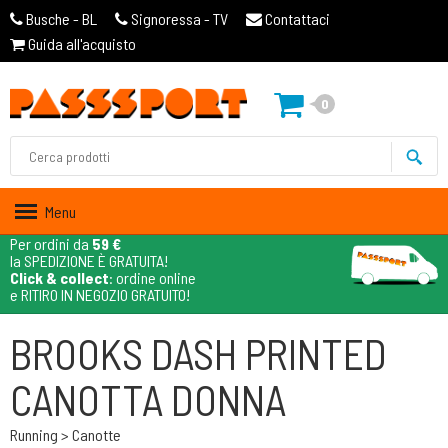
Busche - BL
Signoressa - TV
Contattaci
Guida all'acquisto
0
Menu
Per ordini da
59 €
la SPEDIZIONE È GRATUITA!
Click & collect
: ordine online
e RITIRO IN NEGOZIO GRATUITO!
BROOKS DASH PRINTED
CANOTTA DONNA
Running > Canotte