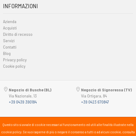
INFORMAZIONI
Azienda
Acquisti
Diritto di recesso
Servizi
Contatti
Blog
Privacy policy
Cookie policy
Negozio di Busche (BL)
Negozio di Signoressa (TV)
Via Nazionale, 13
Via Ortigara, 84
+39 0439 390184
+39 0423 670847
Copyright © 2015-2026
Passsport
PANORAMA 46 Srl
Questo sito si avvale di cookie necessari al funzionamento ed utili alle finalità illustrate nella
P.Iva 00725930259
cookie policy. Se vuoi saperne di più o negare il consenso a tutti o ad alcuni cookie, consulta