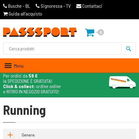
Busche - BL
Signoressa - TV
Contattaci
Guida all'acquisto
0
Menu
Per ordini da
59 €
la SPEDIZIONE È GRATUITA!
Click & collect
: ordine online
e RITIRO IN NEGOZIO GRATUITO!
Running
Genere: