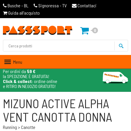
Busche - BL
Signoressa - TV
Contattaci
Guida all'acquisto
0
Menu
Per ordini da
59 €
la SPEDIZIONE È GRATUITA!
Click & collect
: ordine online
e RITIRO IN NEGOZIO GRATUITO!
MIZUNO ACTIVE ALPHA
VENT CANOTTA DONNA
Running > Canotte