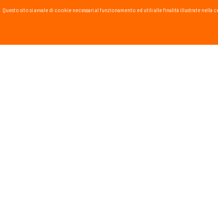
Questo sito si avvale di cookie necessari al funzionamento ed utili alle finalità illustrate nel
PASSSPORT BLOG
Lo Sport scritto, fatto e
Vai al blog
PROMOZIONI
NEWSL
Tieniti in
runnin
monta
Dichiar