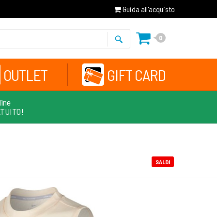
Guida all'acquisto
0
OUTLET
GIFT CARD
line
ATUITO!
SALDI