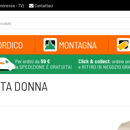
gnoressa - TV
)
Contattaci
ORDICO
MONTAGNA
Per ordini da
59 €
Click & collect
: ordine on
la SPEDIZIONE È GRATUITA!
e RITIRO IN NEGOZIO GR
TTA DONNA