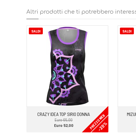
Altri prodotti che ti potrebbero interes
SALDI
SALDI
CRAZY IDEA TOP SIRIO DONNA
MIZU
PREZZO WEB
Euro 65,00
-20%
Euro 52,00