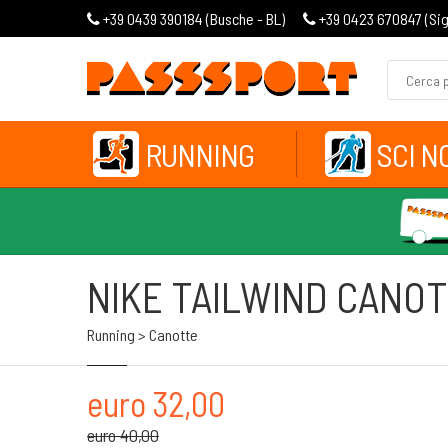
+39 0439 390184 (
Busche - BL
)
+39 0423 670847 (
Si
RUNNING
SCI N
NIKE TAILWIND CANO
Running > Canotte
euro 32,00
euro 40,00