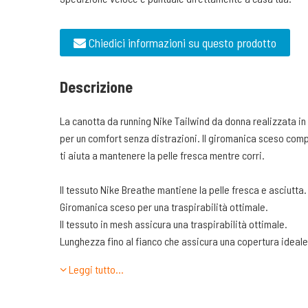
Chiedici informazioni su questo prodotto
Descrizione
La canotta da running Nike Tailwind da donna realizzata in
per un comfort senza distrazioni. Il giromanica sceso comp
ti aiuta a mantenere la pelle fresca mentre corri.
Il tessuto Nike Breathe mantiene la pelle fresca e asciutta.
Giromanica sceso per una traspirabilità ottimale.
Il tessuto in mesh assicura una traspirabilità ottimale.
Lunghezza fino al fianco che assicura una copertura ideale
Bordo scanalato allungato sul retro per una maggiore cope
Leggi tutto…
Il design a girocollo copre senza limitare i movimenti.