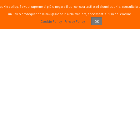
la cookie policy. Se vuoi saperne di più o negare il consenso a tutti o ad alcuni cookie, consul
un link o proseguendo la navigazione in altra maniera, acconsenti all'uso dei cookie.
PASS
Cookie Policy
Privacy Policy
OK
 vissuto!
Recens
Vai 
ETTER
SOCIAL
formato sul mondo Passsport
Seguici sui social media
g
sci nordico
gna
tutte
Iscriviti
o di aver letto ed accettato