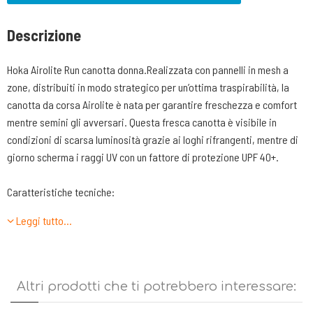
Descrizione
Hoka Airolite Run canotta donna.Realizzata con pannelli in mesh a
zone, distribuiti in modo strategico per un’ottima traspirabilità, la
canotta da corsa Airolite è nata per garantire freschezza e comfort
mentre semini gli avversari. Questa fresca canotta è visibile in
condizioni di scarsa luminosità grazie ai loghi rifrangenti, mentre di
giorno scherma i raggi UV con un fattore di protezione UPF 40+.
Caratteristiche tecniche:
•Mesh traforato leggero (73% poliestere riciclato, 7% poliestere,
Leggi tutto…
20% elastan) (corpo principale) per una traspirabilità superiore
•Pannelli in power mesh a zone (79% nylon riciclato, 21% elastan)
•Vestibilità aderente
•Asciugatura rapida
Altri prodotti che ti potrebbero interessare:
•Trattamento antimicrobico