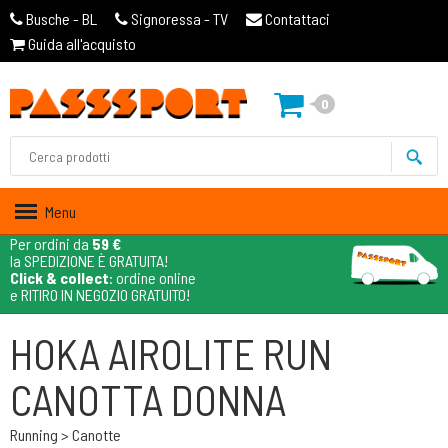
Busche - BL
Signoressa - TV
Contattaci
Guida all'acquisto
0
Menu
Per ordini da
59 €
la SPEDIZIONE È GRATUITA!
Click & collect
: ordine online
e RITIRO IN NEGOZIO GRATUITO!
HOKA AIROLITE RUN
CANOTTA DONNA
Running > Canotte