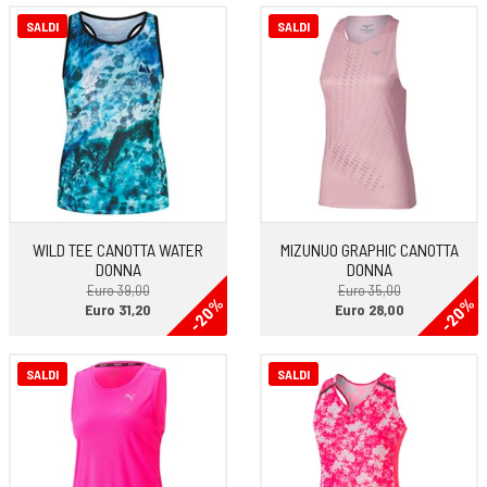
•Orlo anteriore e posteriore termosaldato
•Logo HOKA catarifrangente
SALDI
SALDI
WILD TEE CANOTTA WATER
MIZUNUO GRAPHIC CANOTTA
DONNA
DONNA
Euro 39,00
Euro 35,00
-20%
-20%
Euro 31,20
Euro 28,00
SALDI
SALDI