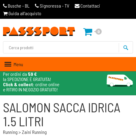
Busche - BL
Signoressa - TV
Contattaci
Guida all'acquisto
0
Menu
Per ordini da
59 €
la SPEDIZIONE È GRATUITA!
Click & collect
: ordine online
e RITIRO IN NEGOZIO GRATUITO!
SALOMON SACCA IDRICA
1.5 LITRI
Running > Zaini Running