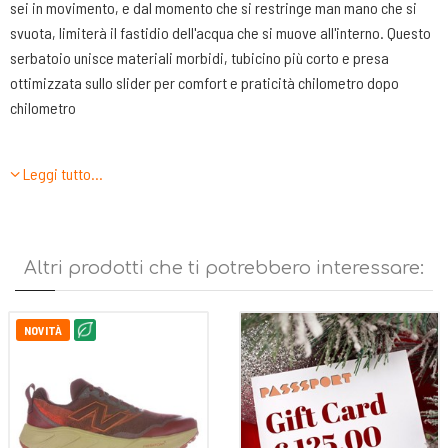
sei in movimento, e dal momento che si restringe man mano che si
svuota, limiterà il fastidio dell'acqua che si muove all'interno. Questo
serbatoio unisce materiali morbidi, tubicino più corto e presa
ottimizzata sullo slider per comfort e praticità chilometro dopo
chilometro
Caratteristiche tecniche:
Leggi tutto…
DIMENSIONI: 31 X 15 CM
VOLUME 1.5 litri
PESO 120 gr
SOSTENIBILITA’: poliuretano approvato dalla FDA
Altri prodotti che ti potrebbero interessare:
NOVITÀ