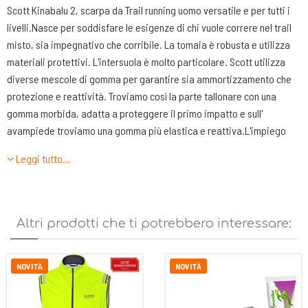
Scott Kinabalu 2, scarpa da Trail running uomo versatile e per tutti i
livelli.Nasce per soddisfare le esigenze di chi vuole correre nel trail
misto, sia impegnativo che corribile. La tomaia è robusta e utilizza
materiali protettivi. L'intersuola è molto particolare. Scott utilizza
diverse mescole di gomma per garantire sia ammortizzamento che
protezione e reattività. Troviamo così la parte tallonare con una
gomma morbida, adatta a proteggere il primo impatto e sull'
avampiede troviamo una gomma più elastica e reattiva.L'impiego
della schiuma cinetica di SCOTT fornisce il 14% in più di ritorno di
Leggi tutto…
energia rispetto alla schiuma EVA standard. Il battistrada presenta
una suola monoblocco con tasselli di media altezza. Per questo
motivo Scott Kinabalu 2 può essere utilizzata anche su terreni
compatti e duri, senza che il piede sia limitato e la corsa poco fluida.
Altri prodotti che ti potrebbero interessare:
Drop 8 mm
Peso: 290 grammi
NOVITÀ
NOVITÀ