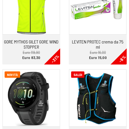
GORE MYTHOS GILET GORE WIND
LEVITEN PROTEC crema da 75
STOPPER
ml
Euro 119,90
Euro 16,00
-31%
-6%
Euro 83,30
Euro 15,00
NOVITÀ
SALDI