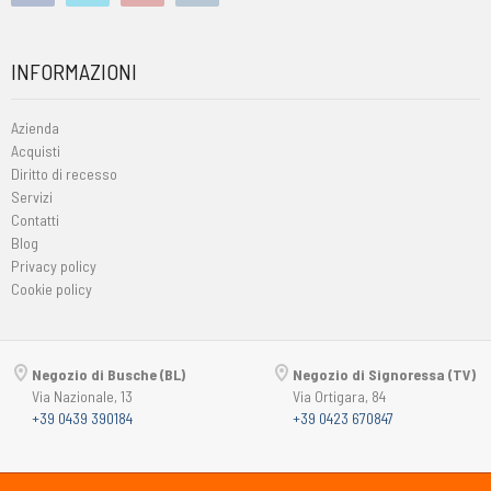
INFORMAZIONI
Azienda
Acquisti
Diritto di recesso
Servizi
Contatti
Blog
Privacy policy
Cookie policy
Negozio di Busche (BL)
Negozio di Signoressa (TV)
Via Nazionale, 13
Via Ortigara, 84
+39 0439 390184
+39 0423 670847
Copyright © 2015-2026
Passsport
PANORAMA 46 Srl