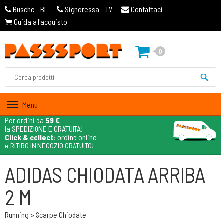
Busche - BL
Signoressa - TV
Contattaci
Guida all'acquisto
0
Menu
Per ordini da
59 €
la SPEDIZIONE È GRATUITA!
Click & collect
: ordine online
e RITIRO IN NEGOZIO GRATUITO!
ADIDAS CHIODATA ARRIBA
2 M
Running > Scarpe Chiodate