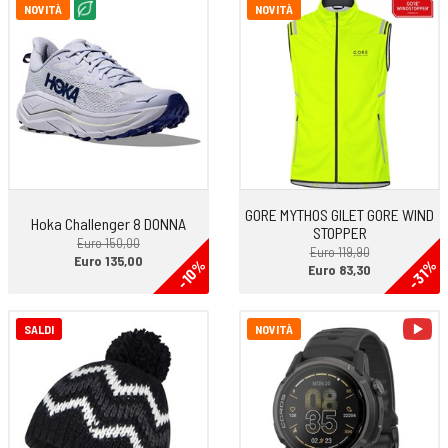
NOVITÀ
NOVITÀ
GORE MYTHOS GILET GORE WIND
Hoka Challenger 8 DONNA
STOPPER
Euro 150,00
Euro 119,90
Euro 135,00
-10%
-31%
Euro 83,30
vi
SALDI
NOVITÀ