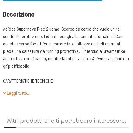
Descrizione
Adidas Supernova Rise 2 uomo. Scarpa da corsa che vuole unire
comfort e protezione. Indicata per gli allenamenti giornalieri. Con
questa scarpa l’obiettivo è correre in scioltezza certi di avere al
piede una calzatura da running protettiva. L'intersuola Dreamstrike+
ammortizza ogni passo, mentre la robusta suola Adiwear assicura un
grip affidabile.
CARATTERISTICHE TECNICHE
-TOMAIA: realizzata in nylon mesh senza cuciture per assicurare al
Leggi tutto…
piede massimo comfort e freschezza durante l’utilizzo. La tomaia è
realizzata con un filato riciclato ad alte prestazioni. La pianta nella
zona delle dita è voluminosa e questo assicura un buon comfort per il
piede grazie al giusto connubio tra contenimento del piede e grado
Altri prodotti che ti potrebbero interessare:
di elasticità del tessuto. Allacciatura fatta da 6 fori passanti. Il
passalaccio è rinforzato da materiale termoplastico. I lacci sono