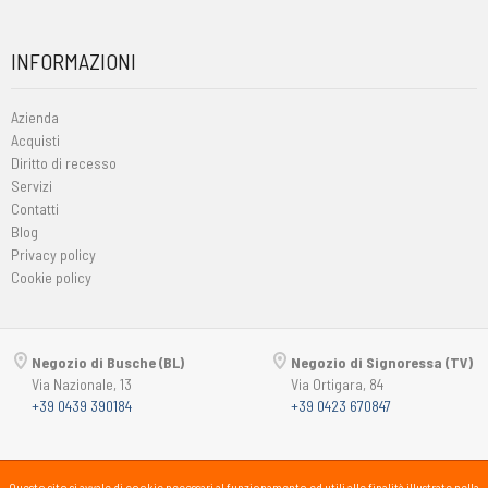
INFORMAZIONI
Azienda
Acquisti
Diritto di recesso
Servizi
Contatti
Blog
Privacy policy
Cookie policy
Negozio di Busche (BL)
Negozio di Signoressa (TV)
Via Nazionale, 13
Via Ortigara, 84
+39 0439 390184
+39 0423 670847
Copyright © 2015-2026
Passsport
PANORAMA 46 Srl
Questo sito si avvale di cookie necessari al funzionamento ed utili alle finalità illustrate nella