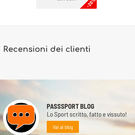
-20%
sulle lunghe passeggiate. Quello che si apprezza di più è il comfort, la
trazione e la tanta ammortizzazione per le articolazioni.
Recensioni dei clienti
PASSSPORT BLOG
Lo Sport scritto, fatto e vissuto!
Vai al blog