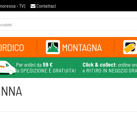
gnoressa - TV
)
Contattaci
ORDICO
MONTAGNA
Per ordini da
59 €
Click & collect
: ordine on
la SPEDIZIONE È GRATUITA!
e RITIRO IN NEGOZIO GR
DONNA