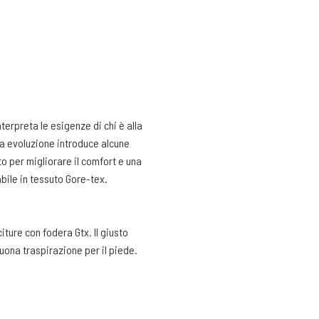
erpreta le esigenze di chi è alla
a evoluzione introduce alcune
to per migliorare il comfort e una
bile in tessuto Gore-tex.
ture con fodera Gtx. Il giusto
ona traspirazione per il piede.
lla tecnologia 3D Print qui
9% della tomaia è realizzato con
plicazioni termoplastiche per far