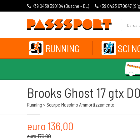
+39 0439 390184 (
Busche - BL
)
+39 0423 670847 (
Si
RUNNING
SCI N
Brooks Ghost 17 gtx 
Running > Scarpe Massimo Ammortizzamento
euro 136,00
euro 170,00