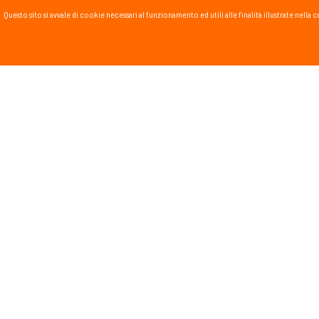
Questo sito si avvale di cookie necessari al funzionamento ed utili alle finalità illustrate nel
PASSSPORT BLOG
Lo Sport scritto, fatto e
Vai al blog
PROMOZIONI
NEWSL
Tieniti in
runnin
monta
Dichiar