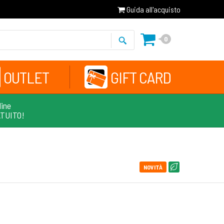
Guida all'acquisto
0
OUTLET
GIFT CARD
line
ATUITO!
NOVITÀ