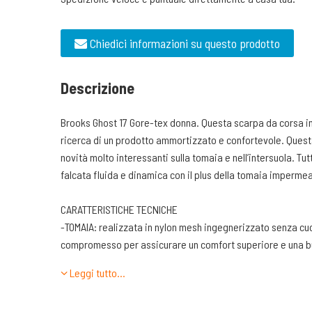
Chiedici informazioni su questo prodotto
Descrizione
Brooks Ghost 17 Gore-tex donna. Questa scarpa da corsa int
ricerca di un prodotto ammortizzato e confortevole. Quest
novità molto interessanti sulla tomaia e nell’intersuola. Tut
falcata fluida e dinamica con il plus della tomaia impermea
CARATTERISTICHE TECNICHE
-TOMAIA: realizzata in nylon mesh ingegnerizzato senza cuci
compromesso per assicurare un comfort superiore e una bu
La stabilità del passo e il contenimento del piede è data da
Leggi tutto…
realizzata nel logo che assicura precisione di calzata. Il 5
materiali riciclati. Ci sono 6 fori passanti rinforzati da ap