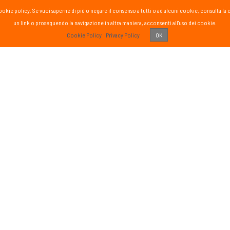
la cookie policy. Se vuoi saperne di più o negare il consenso a tutti o ad alcuni cookie, consul
un link o proseguendo la navigazione in altra maniera, acconsenti all'uso dei cookie.
PASS
Cookie Policy
Privacy Policy
OK
 vissuto!
Recens
Vai 
ETTER
SOCIAL
formato sul mondo Passsport
Seguici sui social media
g
sci nordico
gna
tutte
Iscriviti
o di aver letto ed accettato