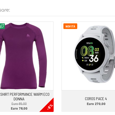
tta. Il volume nell’avampiede è
 per chi oltre agli aspetti tecnici
sare:
n una leggera imbottitura per
NOVITÀ
tendine e rifinito con una buona
 del tendine stesso.
FT V3 con la tecnologia di nitro-
ello superiore di
ta per dare maggior
 tallone e di 3 sull’avampiede.
clata RoadTack, arricchita con
ssione aiutano a creare una
raduce in una corsa fluida, precisa
-SHIRT PERFORMANCE WARM ECO
COROS PACE 4
DONNA
Euro 270,00
Euro 85,00
-8%
Euro 78,00