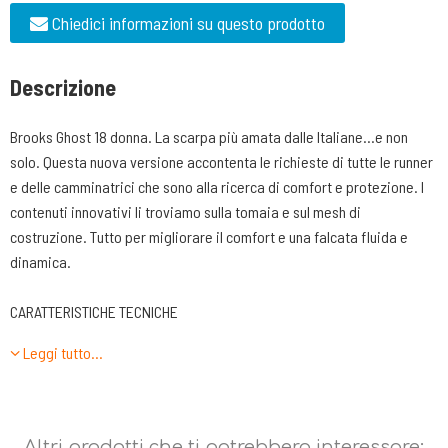
Chiedici informazioni su questo prodotto
Descrizione
Brooks Ghost 18 donna. La scarpa più amata dalle Italiane…e non
solo. Questa nuova versione accontenta le richieste di tutte le runner
e delle camminatrici che sono alla ricerca di comfort e protezione. I
contenuti innovativi li troviamo sulla tomaia e sul mesh di
costruzione. Tutto per migliorare il comfort e una falcata fluida e
dinamica.
CARATTERISTICHE TECNICHE
-TOMAIA: realizzata in nylon mesh senza cuciture. Ora più fresca e
Leggi tutto…
traspirante. Il giusto compromesso per assicurare un comfort
superiore e una buona traspirazione per il piede. La stabilità del
passo e il contenimento del piede è data dalla tecnologia 3D Print qui
realizzata nel logo che assicura precisione di calzata. Ci sono 6 fori
Altri prodotti che ti potrebbero interessare: