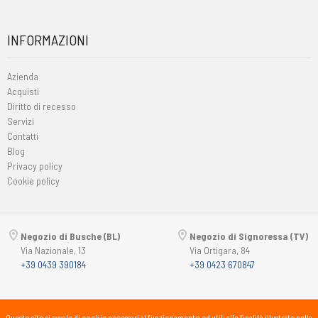
INFORMAZIONI
Azienda
Acquisti
Diritto di recesso
Servizi
Contatti
Blog
Privacy policy
Cookie policy
Negozio di Busche (BL)
Negozio di Signoressa (TV)
Via Nazionale, 13
Via Ortigara, 84
+39 0439 390184
+39 0423 670847
Copyright © 2015-2026
Passsport
PANORAMA 46 Srl
Questo sito si avvale di cookie necessari al funzionamento ed utili alle finalità illustrate nella