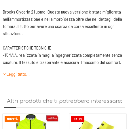
Brooks Glycerin 21 uomo. Questa nuova versione è stata migliorata
nell’ammortizzazione e nella morbidezza oltre che nei dettagli della
tomaia. Il tutto per avere una scarpa da corsa eccellente in ogni
situazione.
CARATTERISTICHE TECNICHE
-TOMAIA: realizzata in maglia ingegnerizzata completamente senza
cuciture. Il tessuto è traspirante e assicura il massimo del comfort.
Inserto di 6+1 fori passanti per le stringhe rinforzati da inserti
Leggi tutto…
termoplastici. Il materiale della tomaia è realizzato con il 59, 7% di
materiali riciclati.
-LINGUETTA. Sagomata sulla forma del collo del piede e con una
leggera imbottitura per aumentare il comfort.
Altri prodotti che ti potrebbero interessare:
-TALLONE. Realizzato con una conchiglia contenitiva per il tendine e
rifinito con una buona imbottitura per accogliere bene il calcagno e
l’attaccatura del tendine stesso.
NOVITÀ
SALDI
-INTERSUOLA. Glycerin 21 ha l’intersuola in DNALOFT V3. In questa