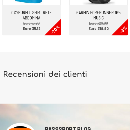
forma. Chi la sceglie apprezza sicuramente la calzata, la morbidezza
OXYBURN T-SHIRT RETE
GARMIN FORERUNNER 165
dell’intersuola e la facilità nella progressione dei passi.
ABDOMINA
MUSIC
Euro 43,90
Euro 329,90
-20%
-3%
Euro 35,12
Euro 319,90
Recensioni dei clienti
PASSSPORT BLOG