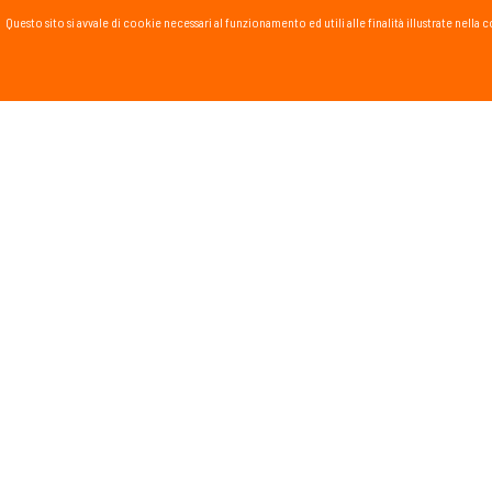
Questo sito si avvale di cookie necessari al funzionamento ed utili alle finalità illustrate nel
PASSSPORT BLOG
Lo Sport scritto, fatto e
Vai al blog
PROMOZIONI
NEWSL
Tieniti in
runnin
monta
Dichiar