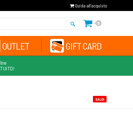
Guida all'acquisto
0
OUTLET
GIFT CARD
line
ATUITO!
SALDI