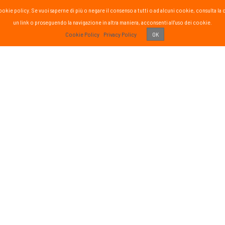
la cookie policy. Se vuoi saperne di più o negare il consenso a tutti o ad alcuni cookie, consul
un link o proseguendo la navigazione in altra maniera, acconsenti all'uso dei cookie.
PASS
Cookie Policy
Privacy Policy
OK
 vissuto!
Recens
Vai 
ETTER
SOCIAL
formato sul mondo Passsport
Seguici sui social media
g
sci nordico
gna
tutte
Iscriviti
o di aver letto ed accettato