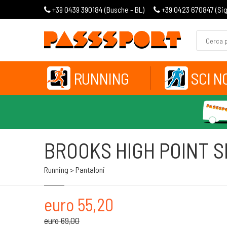
+39 0439 390184 (
Busche - BL
)
+39 0423 670847 (
Si
RUNNING
SCI N
BROOKS HIGH POINT S
Running > Pantaloni
euro 55,20
euro 69,00