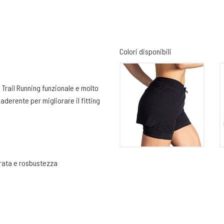
Colori disponibili
l Trail Running funzionale e molto
aderente per migliorare il fitting
urata e rosbustezza
ti
o serve per le sessioni di corsa