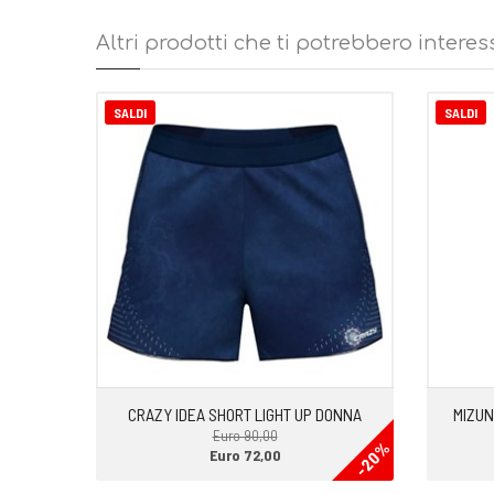
• Doppio pantaloncino elasticizzato per ridurre le abrasi
• Capo ideale per varie attività outdoor running e tempo li
Altri prodotti che ti potrebbero interes
SALDI
SALDI
CRAZY IDEA SHORT LIGHT UP DONNA
MIZUN
Euro 90,00
-20%
Euro 72,00