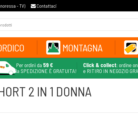
gnoressa - TV
)
Contattaci
ORDICO
MONTAGNA
Per ordini da
59 €
Click & collect
: ordine on
la SPEDIZIONE È GRATUITA!
e RITIRO IN NEGOZIO GR
HORT 2 IN 1 DONNA