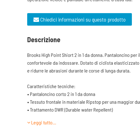
Chiedici informazioni su questo prodotto
Descrizione
Brooks High Point Shiort 2 in 1 da donna. Pantaloncino per i
confortevole da indossare. Dotato di ciclista elasticizzato 
e ridurre le abrasioni durante le corse di lunga durata.
Caratteristiche tecniche:
• Pantaloncino corto 2 in 1 da donna
• Tessuto frontale in materiale Ripstop per una maggior d
• Trattamento DWR (Durable water Repellent)
• Spacchetto laterale per migliorare la libertà nei movimen
Leggi tutto…
• Dotato di 4 tasche laterali per riporre in sicurezza quant
• Tasca con zip posteriore