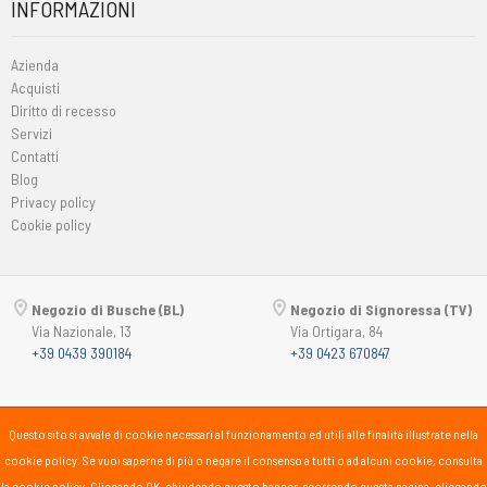
INFORMAZIONI
Azienda
Acquisti
Diritto di recesso
Servizi
Contatti
Blog
Privacy policy
Cookie policy
Negozio di Busche (BL)
Negozio di Signoressa (TV)
Via Nazionale, 13
Via Ortigara, 84
+39 0439 390184
+39 0423 670847
Copyright © 2015-2026
Passsport
PANORAMA 46 Srl
Questo sito si avvale di cookie necessari al funzionamento ed utili alle finalità illustrate nella
P.Iva 00725930259
cookie policy. Se vuoi saperne di più o negare il consenso a tutti o ad alcuni cookie, consulta
lunedì
15:30-19:30
la cookie policy. Cliccando OK, chiudendo questo banner, scorrendo questa pagina, cliccando