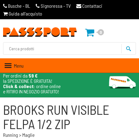
Busche - BL
Signoressa - TV
Contattaci
Guida all'acquisto
0
Menu
Per ordini da
59 €
la SPEDIZIONE È GRATUITA!
Click & collect
: ordine online
e RITIRO IN NEGOZIO GRATUITO!
BROOKS RUN VISIBLE
FELPA 1/2 ZIP
Running > Maglie