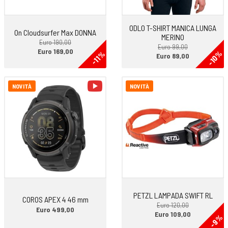
ODLO T-SHIRT MANICA LUNGA
On Cloudsurfer Max DONNA
MERINO
Euro 190,00
Euro 99,00
Euro 169,00
-10%
-11%
Euro 89,00
video
NOVITÀ
NOVITÀ
PETZL LAMPADA SWIFT RL
COROS APEX 4 46 mm
Euro 120,00
Euro 499,00
Euro 109,00
-9%