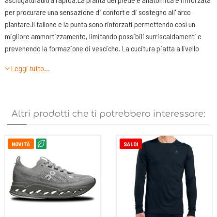
per procurare una sensazione di confort e di sostegno all' arco
plantare.Il tallone e la punta sono rinforzati permettendo così un
migliore ammortizzamento, limitando possibili surriscaldamenti e
prevenendo la formazione di vesciche. La cucitura piatta a livello
della punta del piede dona un comfort supplementare a questa calza.
Leggi tutto…
La calza Bv Sport SCR ONE EVO è dotata di una struttura asimmetrica
(piede destro e piede sinistro) per un rispetto anatomico e massima
confortevolezza.
Altri prodotti che ti potrebbero interessare:
NOVITÀ
SALDI