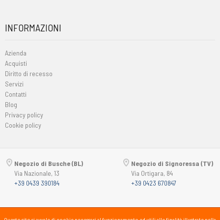
INFORMAZIONI
Azienda
Acquisti
Diritto di recesso
Servizi
Contatti
Blog
Privacy policy
Cookie policy
Negozio di Busche (BL)
Negozio di Signoressa (TV)
Via Nazionale, 13
Via Ortigara, 84
+39 0439 390184
+39 0423 670847
Copyright © 2015-2026
Passsport
PANORAMA 46 Srl
Questo sito si avvale di cookie necessari al funzionamento ed utili alle finalità illustrate nella