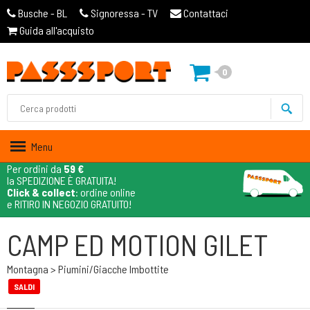
Busche - BL
Signoressa - TV
Contattaci
Guida all'acquisto
0
Menu
Per ordini da
59 €
la SPEDIZIONE È GRATUITA!
Click & collect
: ordine online
e RITIRO IN NEGOZIO GRATUITO!
CAMP ED MOTION GILET
Montagna > Piumini/giacche Imbottite
SALDI