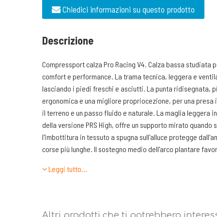
Chiedici informazioni su questo prodotto
Descrizione
Compressport calza Pro Racing V4. Calza bassa studiata per
comfort e performance. La trama tecnica, leggera e ventil
lasciando i piedi freschi e asciutti. La punta ridisegnata, p
ergonomica e una migliore propriocezione, per una presa int
il terreno e un passo fluido e naturale. La maglia leggera in
della versione PRS High, offre un supporto mirato quando si
l'imbottitura in tessuto a spugna sull'alluce protegge dall'
corse più lunghe. Il sostegno medio dell'arco plantare favo
impedisce la torsione del tessuto e la formazione di piegh
Leggi tutto…
dalla comparsa di dolorose vesciche. La nostra nuovissima 
somma agli speciali punti 3D intorno al tendine di Achille p
maggiori dei piedi che corrono sull'asfalto. Sulla pianta de
punti 3D (75%) e punti piatti (25%) attutisce l'impatto migl
Altri prodotti che ti potrebbero interes