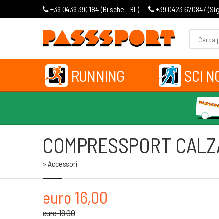
+39 0439 390184 (
Busche - BL
)
+39 0423 670847 (
Si
RUNNING
SCI N
COMPRESSPORT CALZA
> Accessori
euro 16,00
euro 18,00