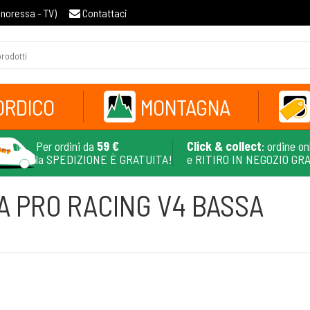
gnoressa - TV
)
Contattaci
ORDICO
MONTAGNA
Per ordini da
59 €
Click & collect
: ordine on
la SPEDIZIONE È GRATUITA!
e RITIRO IN NEGOZIO GR
 PRO RACING V4 BASSA