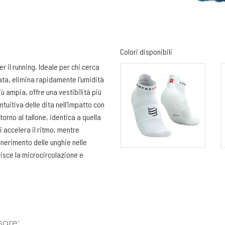
Colori disponibili
 il running. Ideale per chi cerca
ata, elimina rapidamente l'umidità
iù ampia, offre una vestibilità più
uitiva delle dita nell'impatto con
torno al tallone, identica a quella
 accelera il ritmo, mentre
annerimento delle unghie nelle
risce la microcircolazione e
e, proteggendo da irritazioni e
tecnologia a punti piatti si
er un'imbottitura e una protezione
l piede un motivo costituito da
iorando la ventilazione e la presa
sare: