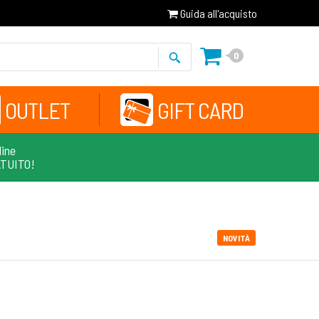
Guida all'acquisto
0
OUTLET
GIFT CARD
line
ATUITO!
NOVITÀ