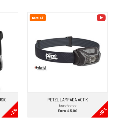
video
NOVITÀ
USIC
PETZL LAMPADA ACTIK
Euro 50,00
-10%
-3%
Euro 45,00