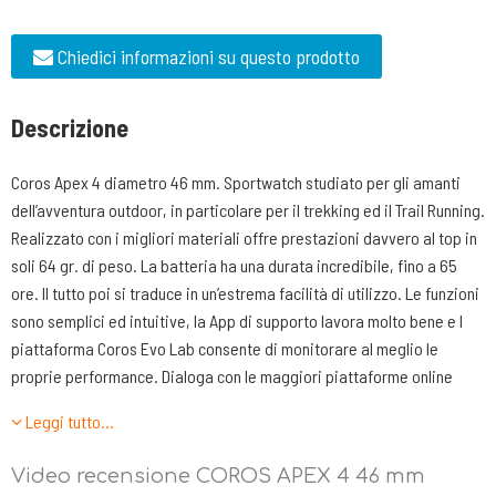
Chiedici informazioni su questo prodotto
Descrizione
Coros Apex 4 diametro 46 mm. Sportwatch studiato per gli amanti
dell’avventura outdoor, in particolare per il trekking ed il Trail Running.
Realizzato con i migliori materiali offre prestazioni davvero al top in
soli 64 gr. di peso. La batteria ha una durata incredibile, fino a 65
ore. Il tutto poi si traduce in un’estrema facilità di utilizzo. Le funzioni
sono semplici ed intuitive, la App di supporto lavora molto bene e l
piattaforma Coros Evo Lab consente di monitorare al meglio le
proprie performance. Dialoga con le maggiori piattaforme online
dove poter scaricare i dati delle proprie attività.
Leggi tutto…
Caratteristiche tecniche:
Video recensione COROS APEX 4 46 mm
Risoluzione Display 260x260