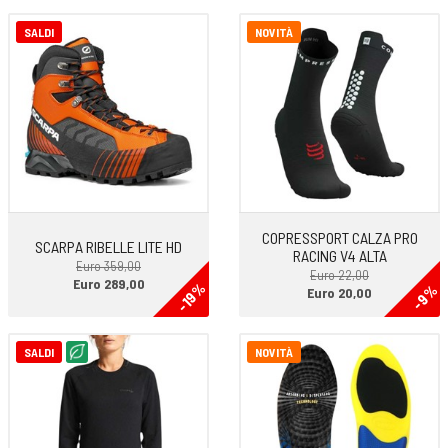
Giroscopio
SALDI
NOVITÀ
Termometro
Resistenza all'acqua 10 ATM
Temperatura di utilizzo da -20°C a 50°C
Temperatura di stoccaggio da -30°C a 60°C
Tempo di ricarica Meno di 2 ore
Navigazione: Mappe stradali e topografiche con nome delle strade
Navigazione Touchscreen e Digital Dial-enabled Breadcrumb
Checkpoint
COPRESSPORT CALZA PRO
Back to Start
SCARPA RIBELLE LITE HD
RACING V4 ALTA
Euro 359,00
Registrazione Note vocali
Euro 22,00
Euro 289,00
-19%
-9%
Informazioni altitudine
Euro 20,00
Distanza dal punto di arrivo
Coordinate GPS/MGRS
SALDI
NOVITÀ
Allerta temporali
Allenamenti Corsa, Indoor Run, Trail Runnig, Corsa in pista, Hiking,
Arrampicata in montagna, Bici, Indoor bike,
Nuoto in Piscina, Nuoto in acque libere, Triathlon, Gym Cardio, GPS