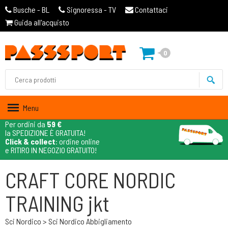
Busche - BL
Signoressa - TV
Contattaci
Guida all'acquisto
0
Menu
Per ordini da
59 €
la SPEDIZIONE È GRATUITA!
Click & collect
: ordine online
e RITIRO IN NEGOZIO GRATUITO!
CRAFT CORE NORDIC
TRAINING jkt
Sci Nordico > Sci Nordico Abbigliamento