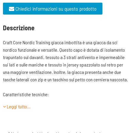
Chiedici informazioni su questo prodotto
Descrizione
Craft Core Nordic Training giacca imbottita è una giacca da sci
nordico funzionale e versatile. Questo capo è dotata di isolamento
trapuntato sul davanti, tessuto a 3 strati antivento e impermeabile
sui lati e sulle maniche e tessuto in jersey spazzolato sul retro per
una maggiore ventilazione. Inoltre, la giacca presenta anche due
tasche laterali con zip e un taschino sul petto con cerniera nascosta.
Caratteristiche tecniche:
Leggi tutto…
• Tessuto trapuntato, leggero isolamento sul davanti per calore e
comfort, 60 gsm
• Tessuto a 3 strati antivento e impermeabile su maniche e fianchi
• Morbida maglia garzata sul retro per il calore e il trasporto