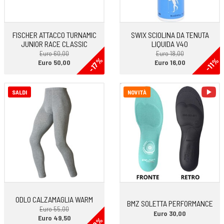
FISCHER ATTACCO TURNAMIC
SWIX SCIOLINA DA TENUTA
JUNIOR RACE CLASSIC
LIQUIDA V40
Euro 60,00
Euro 18,00
-17%
-11%
Euro 50,00
Euro 16,00
vi
SALDI
NOVITÀ
ODLO CALZAMAGLIA WARM
BMZ SOLETTA PERFORMANCE
Euro 55,00
Euro 30,00
Euro 49,50