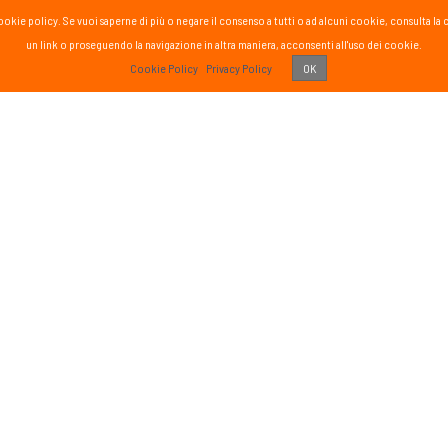
la cookie policy. Se vuoi saperne di più o negare il consenso a tutti o ad alcuni cookie, consul
un link o proseguendo la navigazione in altra maniera, acconsenti all'uso dei cookie.
PASS
Cookie Policy
Privacy Policy
OK
 vissuto!
Recens
Vai 
ETTER
SOCIAL
formato sul mondo Passsport
Seguici sui social media
g
sci nordico
gna
tutte
Iscriviti
o di aver letto ed accettato