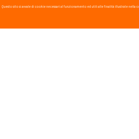
Questo sito si avvale di cookie necessari al funzionamento ed utili alle finalità illustrate nel
PASSSPORT BLOG
Lo Sport scritto, fatto e
Vai al blog
PROMOZIONI
NEWSL
Tieniti in
runnin
monta
Dichiar