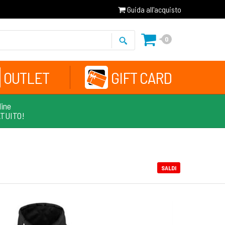
Guida all'acquisto
0
OUTLET
GIFT CARD
line
ATUITO!
SALDI