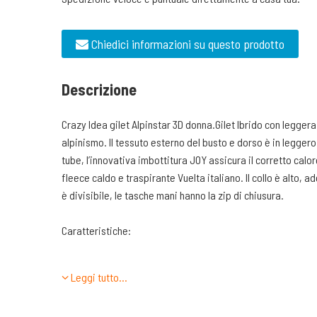
Chiedici informazioni su questo prodotto
Descrizione
Crazy Idea gilet Alpinstar 3D donna.Gilet Ibrido con leggera
alpinismo. Il tessuto esterno del busto e dorso è in legge
tube, l’innovativa imbottitura JOY assicura il corretto calor
fleece caldo e traspirante Vuelta italiano. Il collo è alto, a
è divisibile, le tasche mani hanno la zip di chiusura.
Caratteristiche:
Collo alto protettivo
Leggi tutto…
Zip frontale totalmente divisibile
Tasche mani con chiusura a zip