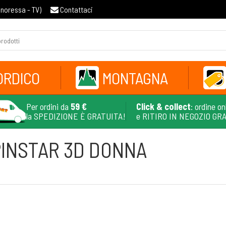
gnoressa - TV
)
Contattaci
ORDICO
MONTAGNA
Per ordini da
59 €
Click & collect
: ordine on
la SPEDIZIONE È GRATUITA!
e RITIRO IN NEGOZIO GR
PINSTAR 3D DONNA