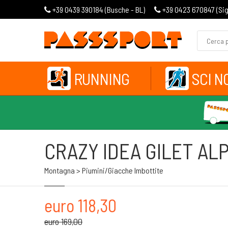
+39 0439 390184 (
Busche - BL
)
+39 0423 670847 (
Si
RUNNING
SCI N
CRAZY IDEA GILET AL
Montagna > Piumini/giacche Imbottite
euro 118,30
euro 169,00