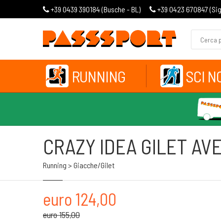
+39 0439 390184 (
Busche - BL
)
+39 0423 670847 (
Si
RUNNING
SCI N
CRAZY IDEA GILET AV
Running > Giacche/gilet
euro 124,00
euro 155,00