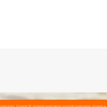
ta la cookie policy. Cliccando OK, chiudendo questo banner, scorrendo questa pagina, cliccando su