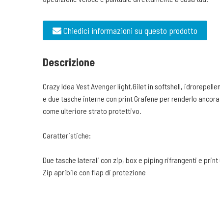
Chiedici informazioni su questo prodotto
Descrizione
Crazy Idea Vest Avenger light.Gilet in softshell, idrorepellen
e due tasche interne con print Grafene per renderlo ancora 
come ulteriore strato protettivo.
Caratteristiche:
Due tasche laterali con zip, box e piping rifrangenti e prin
Zip apribile con flap di protezione
Inserti e loghi rifrangenti