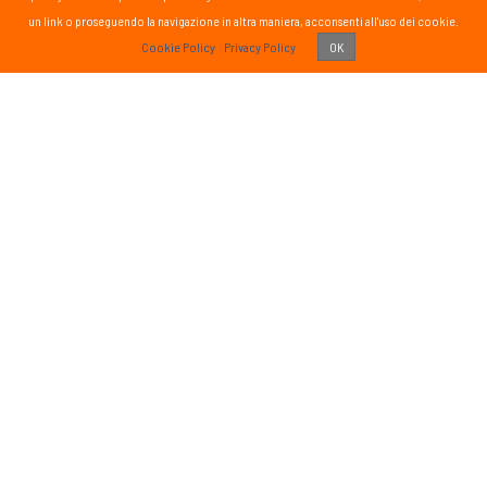
un link o proseguendo la navigazione in altra maniera, acconsenti all'uso dei cookie.
PASS
Cookie Policy
Privacy Policy
OK
 vissuto!
Recens
Vai 
ETTER
SOCIAL
formato sul mondo Passsport
Seguici sui social media
g
sci nordico
gna
tutte
Iscriviti
o di aver letto ed accettato
ativa sulla Privacy
e autorizzo il