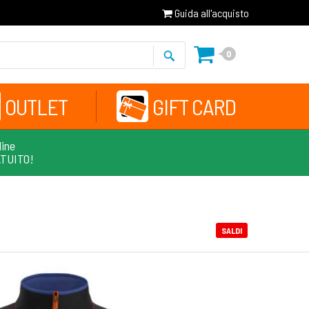
Guida all'acquisto
0
OUTLET
GIFT CARD
line
ATUITO!
SALDI