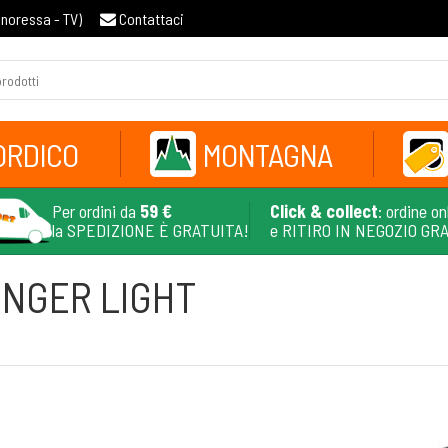
gnoressa - TV
)
Contattaci
ORDICO
MONTAGNA
Per ordini da
59 €
Click & collect
: ordine on
la SPEDIZIONE È GRATUITA!
e RITIRO IN NEGOZIO GR
ENGER LIGHT