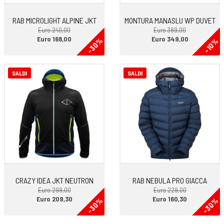
RAB MICROLIGHT ALPINE JKT
MONTURA MANASLU WP DUVET
Euro 240,00
Euro 389,00
Euro 168,00
Euro 349,00
-30%
-10%
SALDI
SALDI
CRAZY IDEA JKT NEUTRON
RAB NEBULA PRO GIACCA
Euro 299,00
Euro 229,00
Euro 209,30
Euro 160,30
-30%
-30%