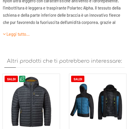
nylon ultra leggero con caratteristiche antivento e idrorepellente,
l'imbottitura è leggera e traspirante Polartec Alpha. Il tessuto della
schiena e della parte inferiore delle braccia è un innovativo fleece
che pur favorendo la fuoriuscita dell'umidità corporea, grazie al
trattamento DWR ha proprietà idro repellenti e aiuta a proteggere
Leggi tutto…
dalle intemperie, rimanendo sempre in forma, senza stropicciarsi. Il
cappuccio è sagomato con visierina semirigida anti sgocciolo,
comodo anche indossando il casco. Ha due tasche esterne a petto,
una con zip e una ad apertura rapida, con bordino elastico e velcro di
Altri prodotti che ti potrebbero interessare:
chiusura, per riporre guanti, berretta o pelli di foca.
Caratteristiche tecniche:
SALDI
SALDI
•1 tasca a petto con zip
•ampia tasca a petto in tessuto, con bordo elastico.