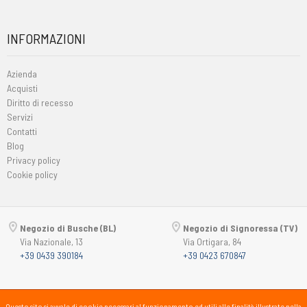
INFORMAZIONI
Azienda
Acquisti
Diritto di recesso
Servizi
Contatti
Blog
Privacy policy
Cookie policy
Negozio di Busche (BL)
Negozio di Signoressa (TV)
Via Nazionale, 13
Via Ortigara, 84
+39 0439 390184
+39 0423 670847
Copyright © 2015-2026
Passsport
PANORAMA 46 Srl
Questo sito si avvale di cookie necessari al funzionamento ed utili alle finalità illustrate nella