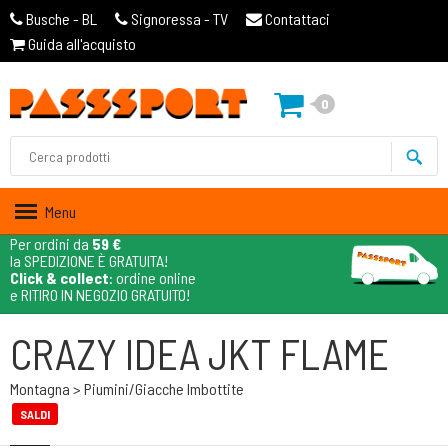
Busche - BL
Signoressa - TV
Contattaci
Guida all'acquisto
0
Menu
Per ordini da
59 €
la SPEDIZIONE È GRATUITA!
Click & collect
: ordine online
e RITIRO IN NEGOZIO GRATUITO!
CRAZY IDEA JKT FLAME
Montagna > Piumini/giacche Imbottite
SALDI