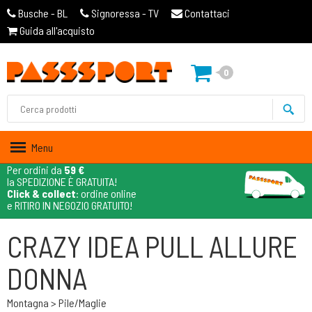
Busche - BL
Signoressa - TV
Contattaci
Guida all'acquisto
0
Menu
Per ordini da
59 €
la SPEDIZIONE È GRATUITA!
Click & collect
: ordine online
e RITIRO IN NEGOZIO GRATUITO!
CRAZY IDEA PULL ALLURE
DONNA
Montagna > Pile/maglie