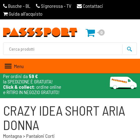
Busche - BL
Signoressa - TV
Contattaci
Guida all'acquisto
0
Menu
Per ordini da
59 €
la SPEDIZIONE È GRATUITA!
Click & collect
: ordine online
e RITIRO IN NEGOZIO GRATUITO!
CRAZY IDEA SHORT ARIA
DONNA
Montagna > Pantaloni Corti