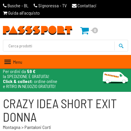
Busche - BL
Signoressa - TV
Contattaci
Guida all'acquisto
0
Menu
Per ordini da
59 €
la SPEDIZIONE È GRATUITA!
Click & collect
: ordine online
e RITIRO IN NEGOZIO GRATUITO!
CRAZY IDEA SHORT EXIT
DONNA
Montagna > Pantaloni Corti