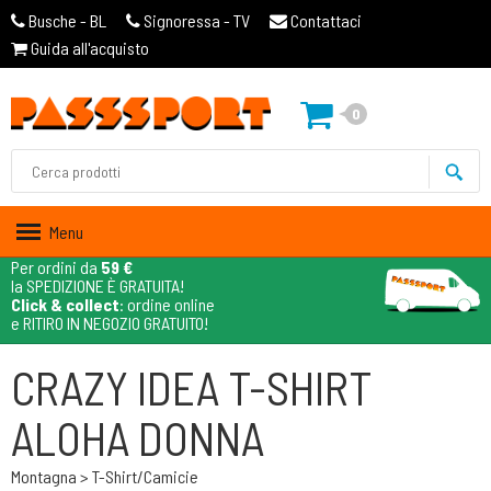
Busche - BL
Signoressa - TV
Contattaci
Guida all'acquisto
0
Menu
Per ordini da
59 €
la SPEDIZIONE È GRATUITA!
Click & collect
: ordine online
e RITIRO IN NEGOZIO GRATUITO!
CRAZY IDEA T-SHIRT
ALOHA DONNA
Montagna > T-Shirt/camicie