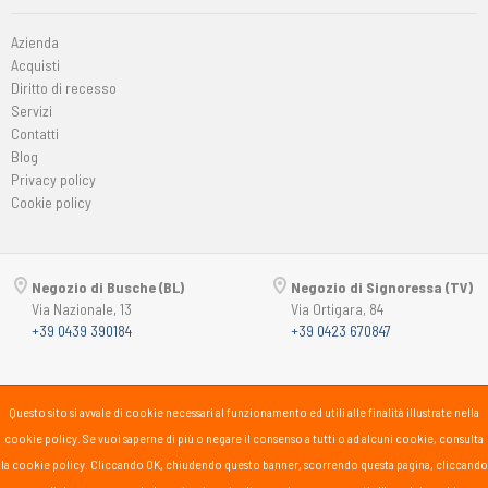
Azienda
Acquisti
Diritto di recesso
Servizi
Contatti
Blog
Privacy policy
Cookie policy
Negozio di Busche (BL)
Negozio di Signoressa (TV)
Via Nazionale, 13
Via Ortigara, 84
+39 0439 390184
+39 0423 670847
Copyright © 2015-2026
Passsport
PANORAMA 46 Srl
Questo sito si avvale di cookie necessari al funzionamento ed utili alle finalità illustrate nella
P.Iva 00725930259
cookie policy. Se vuoi saperne di più o negare il consenso a tutti o ad alcuni cookie, consulta
lunedì
15:30-19:30
la cookie policy. Cliccando OK, chiudendo questo banner, scorrendo questa pagina, cliccando
martedì-sabato
10:00-12:30