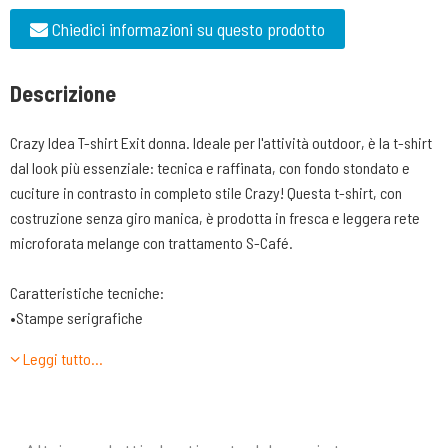
Chiedici informazioni su questo prodotto
Descrizione
Crazy Idea T-shirt Exit donna. Ideale per l'attività outdoor, è la t-shirt
dal look più essenziale: tecnica e raffinata, con fondo stondato e
cuciture in contrasto in completo stile Crazy! Questa t-shirt, con
costruzione senza giro manica, è prodotta in fresca e leggera rete
microforata melange con trattamento S-Café.
Caratteristiche tecniche:
•Stampe serigrafiche
•Costruzione senza giro manica
Leggi tutto…
•Cuciture piatte in contrasto di colore