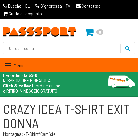
Busche - BL
Signoressa - TV
Contattaci
Guida all'acquisto
0
Menu
Per ordini da
59 €
la SPEDIZIONE È GRATUITA!
Click & collect
: ordine online
e RITIRO IN NEGOZIO GRATUITO!
CRAZY IDEA T-SHIRT EXIT
DONNA
Montagna > T-Shirt/camicie