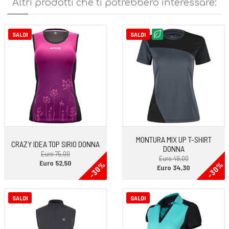
Altri prodotti che ti potrebbero interessare:
SALDI
SALDI
MONTURA MIX UP T-SHIRT
CRAZY IDEA TOP SIRIO DONNA
DONNA
Euro 75,00
Euro 49,00
Euro 52,50
-30%
-30%
Euro 34,30
SALDI
SALDI