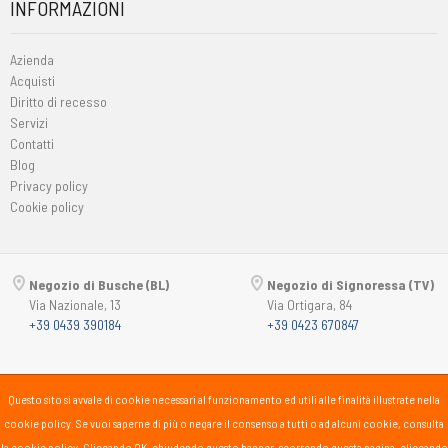
INFORMAZIONI
Azienda
Acquisti
Diritto di recesso
Servizi
Contatti
Blog
Privacy policy
Cookie policy
Negozio di Busche (BL)
Negozio di Signoressa (TV)
Via Nazionale, 13
Via Ortigara, 84
+39 0439 390184
+39 0423 670847
Copyright © 2015-2026
Passsport
PANORAMA 46 Srl
Questo sito si avvale di cookie necessari al funzionamento ed utili alle finalità illustrate nella
P.Iva 00725930259
cookie policy. Se vuoi saperne di più o negare il consenso a tutti o ad alcuni cookie, consulta
lunedì
15:30-19:30
la cookie policy. Cliccando OK, chiudendo questo banner, scorrendo questa pagina, cliccando