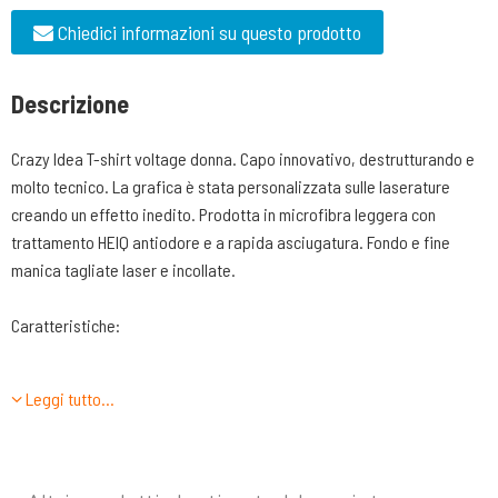
Chiedici informazioni su questo prodotto
Descrizione
Crazy Idea T-shirt voltage donna. Capo innovativo, destrutturando e
molto tecnico. La grafica è stata personalizzata sulle laserature
creando un effetto inedito. Prodotta in microfibra leggera con
trattamento HEIQ antiodore e a rapida asciugatura. Fondo e fine
manica tagliate laser e incollate.
Caratteristiche:
Tessuto in microfibra a rapida asciugatura
Leggi tutto…
Body mapping a laseratura differenziata
Cuciture piatte in contrasto di colore