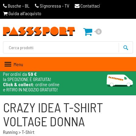
Busche - BL
Signoressa - TV
Contattaci
Guida all'acquisto
0
Menu
Per ordini da
59 €
la SPEDIZIONE È GRATUITA!
Click & collect
: ordine online
e RITIRO IN NEGOZIO GRATUITO!
CRAZY IDEA T-SHIRT
VOLTAGE DONNA
Running > T-Shirt