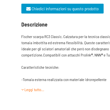
Chiedici informazioni su questo prodotto
Descrizione
Fischer scarpa RC3 Classic. Calzatura per la tecnica class
tomaia imbottita ed estrema flessibilità. Queste caratteris
ideale per gli sciatori amatoriali che però non disdegnano 
competizione.Compatibili con attacchi Prolink®, NNN® e T
Caratteristiche tecniche:
-Tomaia esterna realizzata con materiale idrorepellente
-Zip di chiusura precisa nella chiusura. Respinge l’ umidità.
Leggi tutto…
-Fischer Speed Lock. Sistema di allacciatura rapido e prat
- Internal Molded Heel Cap. Protezione interna leggera e t
vestibilità ottimale.