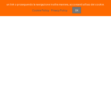
un link o proseguendo la navigazione in altra maniera, acconsenti all'uso dei cookie.
PASS
Cookie Policy
Privacy Policy
OK
 vissuto!
Recens
Vai 
ETTER
SOCIAL
formato sul mondo Passsport
Seguici sui social media
g
sci nordico
gna
tutte
Iscriviti
o di aver letto ed accettato
ativa sulla Privacy
e autorizzo il