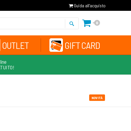
Guida all'acquisto
0
OUTLET
GIFT CARD
line
ATUITO!
NOVITÀ