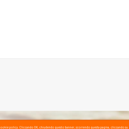
ta la cookie policy. Cliccando OK, chiudendo questo banner, scorrendo questa pagina, cliccando su