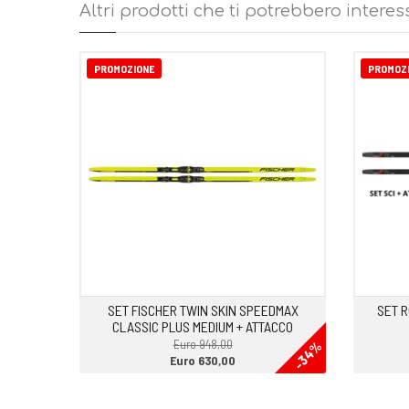
-Membrana Triple F. Avvolge tutta la tomaia e garantisce t
Altri prodotti che ti potrebbero interes
-Thermo Fit. Imbottitura posizionata nella zona del retrop
piede e offre precisione di calzata senza rinunciare alla fle
-Suola Turnamic® Performance. Suola Monoblocco flessibil
PROMOZIONE
PROMOZ
-Peso 435 gr
SET FISCHER TWIN SKIN SPEEDMAX
SET R
CLASSIC PLUS MEDIUM + ATTACCO
Euro 948,00
-34%
Euro 630,00