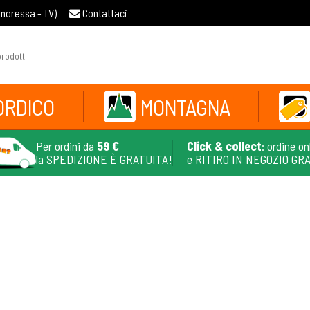
gnoressa - TV
)
Contattaci
ORDICO
MONTAGNA
Per ordini da
59 €
Click & collect
: ordine on
la SPEDIZIONE È GRATUITA!
e RITIRO IN NEGOZIO GR