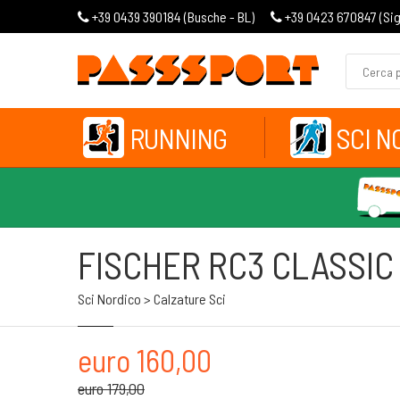
+39 0439 390184 (
Busche - BL
)
+39 0423 670847 (
Si
RUNNING
SCI N
FISCHER RC3 CLASSIC
Sci Nordico > Calzature Sci
euro 160,00
euro 179,00