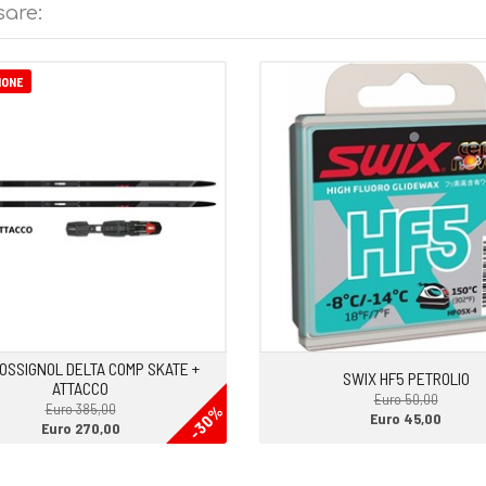
ermicità e protezione dall’acqua
sare:
iede. Si forma perfettamente sul
ssibilità
e e leggera.
IONE
OSSIGNOL DELTA COMP SKATE +
SWIX HF5 PETROLIO
ATTACCO
Euro 50,00
Euro 385,00
-30%
Euro 45,00
Euro 270,00