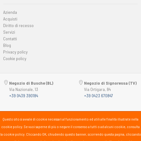
Azienda
Acquisti
Diritto di recesso
Servizi
Contatti
Blog
Privacy policy
Cookie policy
Negozio di Busche (BL)
Negozio di Signoressa (TV)
Via Nazionale, 13
Via Ortigara, 84
+39 0439 390184
+39 0423 670847
Copyright © 2015-2026
Passsport
PANORAMA 46 Srl
Questo sito si avvale di cookie necessari al funzionamento ed utili alle finalità illustrate nella
P.Iva 00725930259
cookie policy. Se vuoi saperne di più o negare il consenso a tutti o ad alcuni cookie, consulta
lunedì
15:30-19:30
la cookie policy. Cliccando OK, chiudendo questo banner, scorrendo questa pagina, cliccando
martedì-sabato
10:00-12:30