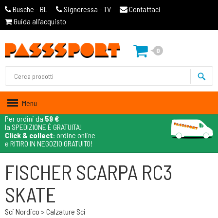
Busche - BL
Signoressa - TV
Contattaci
Guida all'acquisto
0
Menu
Per ordini da
59 €
la SPEDIZIONE È GRATUITA!
Click & collect
: ordine online
e RITIRO IN NEGOZIO GRATUITO!
FISCHER SCARPA RC3
SKATE
Sci Nordico > Calzature Sci