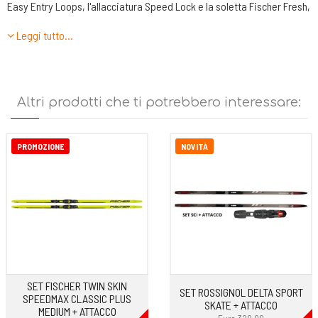
Easy Entry Loops, l'allacciatura Speed Lock e la soletta Fischer Fresh,
il divertimento in skating è garantito fin dall'inizio
Leggi tutto…
Compatibili con attacchi Prolink®, NNN® e Turnamic®.
Altri prodotti che ti potrebbero interessare:
PROMOZIONE
NOVITÀ
SET FISCHER TWIN SKIN
SET ROSSIGNOL DELTA SPORT
SPEEDMAX CLASSIC PLUS
SKATE + ATTACCO
MEDIUM + ATTACCO