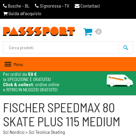
Busche - BL
Signoressa - TV
Contattaci
Guida all'acquisto
0
Menu
Per ordini da
59 €
la SPEDIZIONE È GRATUITA!
Click & collect
: ordine online
e RITIRO IN NEGOZIO GRATUITO!
FISCHER SPEEDMAX 80
SKATE PLUS 115 MEDIUM
Sci Nordico > Sci Tecnica Skating