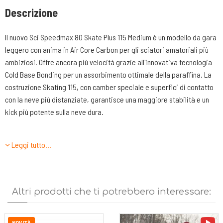
Descrizione
Il nuovo Sci Speedmax 80 Skate Plus 115 Medium è un modello da gara
leggero con anima in Air Core Carbon per gli sciatori amatoriali più
ambiziosi. Offre ancora più velocità grazie all'innovativa tecnologia
Cold Base Bonding per un assorbimento ottimale della paraffina. La
costruzione Skating 115, con camber speciale e superfici di contatto
con la neve più distanziate, garantisce una maggiore stabilità e un
kick più potente sulla neve dura.
Caratteristiche tecniche:
Leggi tutto…
-Air Core Carbon. Nucleo Air Core con oltre l‘80% d‘aria per un‘estrema
leggerezza. In più utilizzo di Fibra di carbonio per assicurare
massimo controllo torsionale e leggerezza.
-Cold Base Bonding. Incollaggio a freddo della base. Questa
Altri prodotti che ti potrebbero interessare:
tecnologia assicura protezione e ottimo assorbimento della cera da
parte della soletta.
NOVITÀ