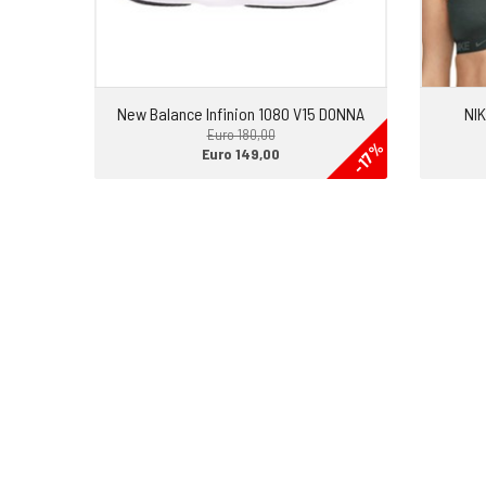
• La Gift Card ha una durata di 6 mesi dall’emissione e se e
quello che cerchi la possiamo prorogare ulteriormente.
New Balance Infinion 1080 V15 DONNA
NI
Euro 180,00
-17%
Euro 149,00