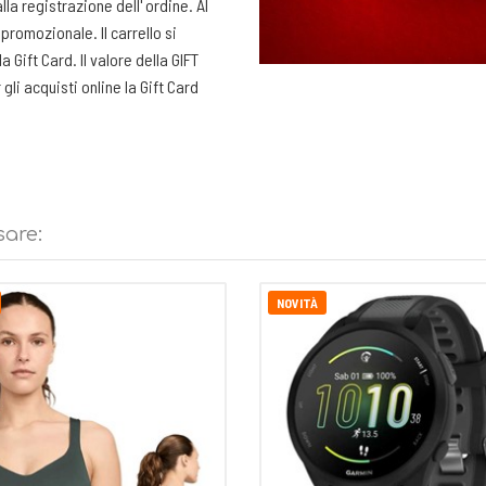
la registrazione dell' ordine. Al
promozionale. Il carrello si
 Gift Card. Il valore della GIFT
li acquisti online la Gift Card
ari o superiore al valore della
nalizzata. Devi solo stamparla e
sare:
NOVITÀ
la Gift Card per l'acquisto dei
a per gli acquisti fatti in negozio
ato.
ff. Chi riceve la Gift Card sarà
e.