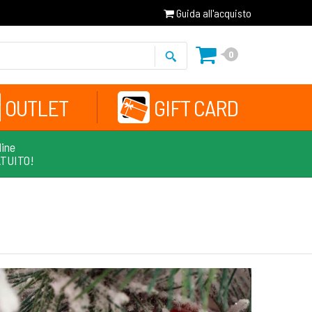
Guida all'acquisto
0
OUTLET
GIFT CARD
line
ATUITO!