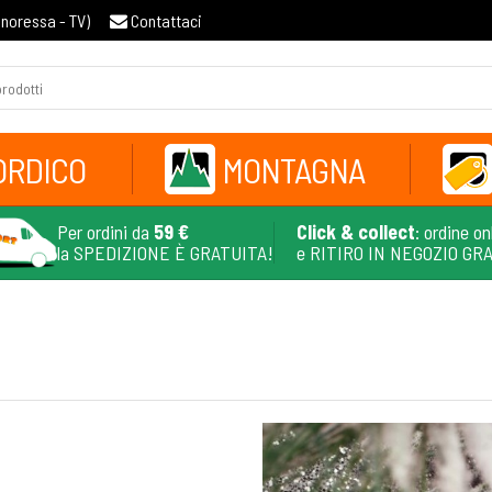
gnoressa - TV
)
Contattaci
ORDICO
MONTAGNA
Per ordini da
59 €
Click & collect
: ordine on
la SPEDIZIONE È GRATUITA!
e RITIRO IN NEGOZIO GR