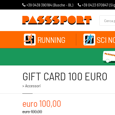
+39 0439 390184 (
Busche - BL
)
+39 0423 670847 (
Si
RUNNING
SCI N
GIFT CARD 100 EURO
> Accessori
euro 100,00
euro 100,00