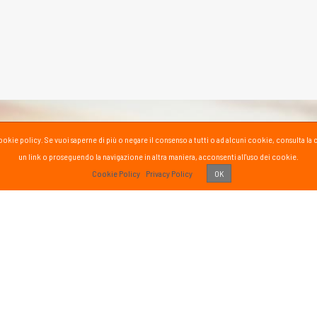
la cookie policy. Se vuoi saperne di più o negare il consenso a tutti o ad alcuni cookie, consul
un link o proseguendo la navigazione in altra maniera, acconsenti all'uso dei cookie.
PASS
Cookie Policy
Privacy Policy
OK
 vissuto!
Recens
Vai 