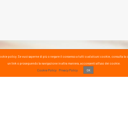
la cookie policy. Se vuoi saperne di più o negare il consenso a tutti o ad alcuni cookie, consul
un link o proseguendo la navigazione in altra maniera, acconsenti all'uso dei cookie.
PASS
Cookie Policy
Privacy Policy
OK
 vissuto!
Recens
Vai 