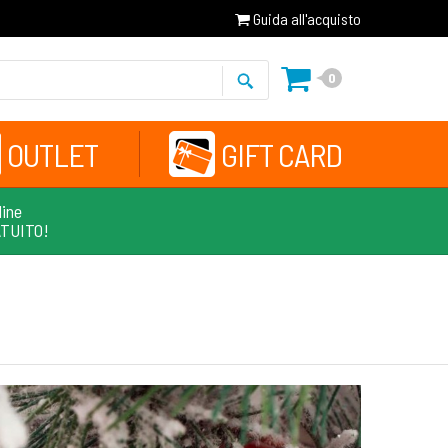
Guida all'acquisto
0
OUTLET
GIFT CARD
line
ATUITO!