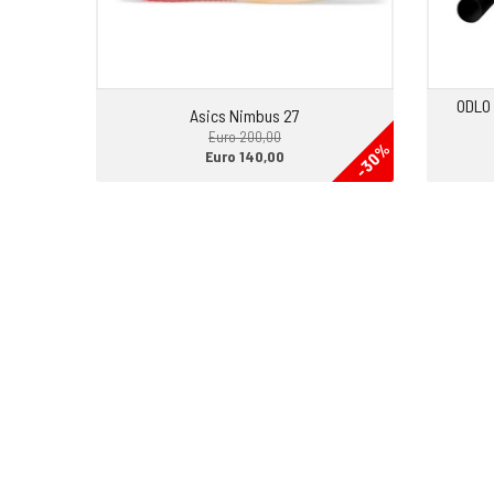
• La Gift Card ha una durata di 6 mesi dall’emissione e se e
quello che cerchi la possiamo prorogare ulteriormente.
ODLO
Asics Nimbus 27
Euro 200,00
-30%
Euro 140,00