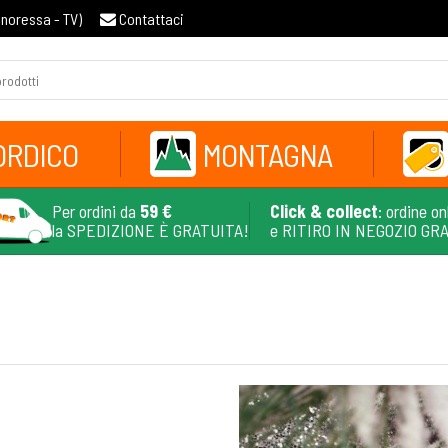
gnoressa - TV
)
Contattaci
ORDICO
MONTAGNA
Per ordini da
59 €
Click & collect
: ordine on
la SPEDIZIONE È GRATUITA!
e RITIRO IN NEGOZIO GR