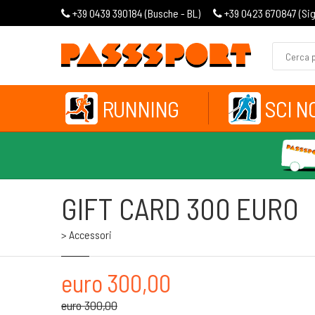
+39 0439 390184 (
Busche - BL
)
+39 0423 670847 (
Si
RUNNING
SCI N
GIFT CARD 300 EURO
> Accessori
euro 300,00
euro 300,00