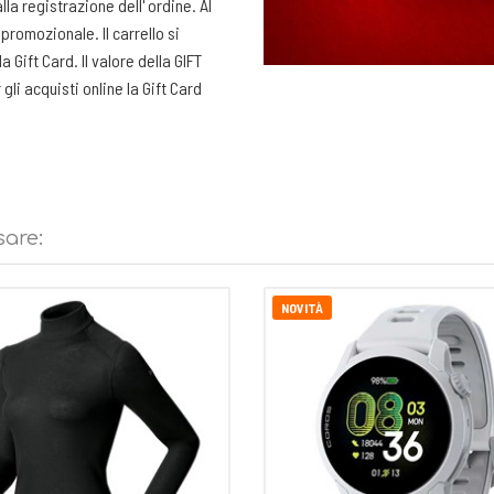
la registrazione dell' ordine. Al
promozionale. Il carrello si
 Gift Card. Il valore della GIFT
li acquisti online la Gift Card
ari o superiore al valore della
nalizzata. Devi solo stamparla e
sare:
NOVITÀ
la Gift Card per l'acquisto dei
a per gli acquisti fatti in negozio
ato.
ff. Chi riceve la Gift Card sarà
e.