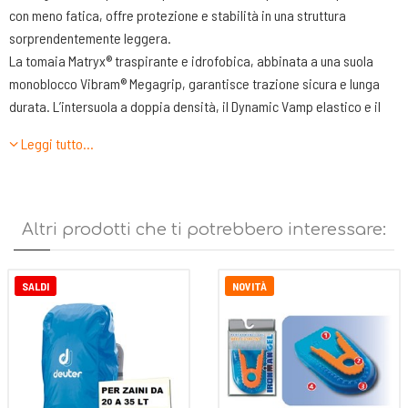
con meno fatica, offre protezione e stabilità in una struttura
sorprendentemente leggera.
La tomaia Matryx® traspirante e idrofobica, abbinata a una suola
monoblocco Vibram® Megagrip, garantisce trazione sicura e lunga
durata. L’intersuola a doppia densità, il Dynamic Vamp elastico e il
collarino in ARIAPRENE® assicurano l’iconico comfort Mafate anche
Leggi tutto…
nelle escursioni più lunghe.
CARATTERISTICHE TECNICHE
-TOMAIA La tomaia Matryx® traspirante e idrofobica rende la scarpa
Altri prodotti che ti potrebbero interessare:
fresca e protegge leggermente dall’acqua. L’altezza Mid della scarpa
e il tallone rinforzato assicurano una calzata precisa e confortevole.
Il volume sull’ avampiede lascia respiro al piede anceh diro molte ore
SALDI
NOVITÀ
di camminata.
-INTERSUOLA. Realizzata in CMEVA a doppia densità. Una
componente assicura ammortizzazione e l’altra stabilità in appoggio.
La forma arrotondata del tallone rende la camminata dinamica e
fluida. Il sistema MetaRocker vicino alla punta contribuisce