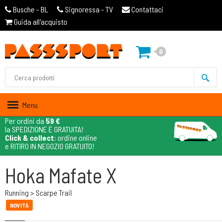
Busche - BL
Signoressa - TV
Contattaci
Guida all'acquisto
0
Menu
Per ordini da
59 €
la SPEDIZIONE È GRATUITA!
Click & collect
: ordine online
e RITIRO IN NEGOZIO GRATUITO!
Hoka Mafate X
Running > Scarpe Trail
NOVITÀ