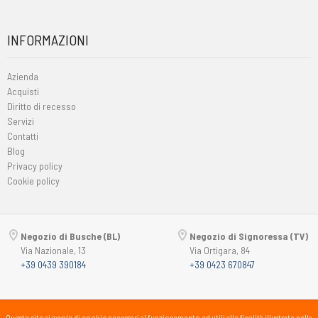
INFORMAZIONI
Azienda
Acquisti
Diritto di recesso
Servizi
Contatti
Blog
Privacy policy
Cookie policy
Negozio di Busche (BL)
Negozio di Signoressa (TV)
Via Nazionale, 13
Via Ortigara, 84
+39 0439 390184
+39 0423 670847
Copyright © 2015-2026
Passsport
PANORAMA 46 Srl
Questo sito si avvale di cookie necessari al funzionamento ed utili alle finalità illustrate nella