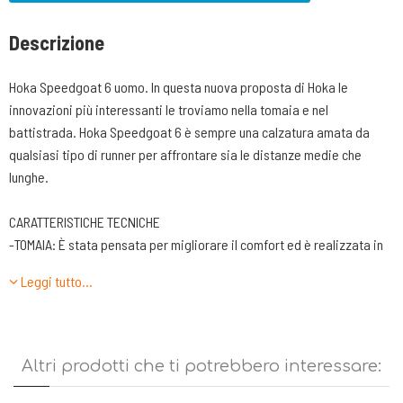
Descrizione
Hoka Speedgoat 6 uomo. In questa nuova proposta di Hoka le
innovazioni più interessanti le troviamo nella tomaia e nel
battistrada. Hoka Speedgoat 6 è sempre una calzatura amata da
qualsiasi tipo di runner per affrontare sia le distanze medie che
lunghe.
CARATTERISTICHE TECNICHE
-TOMAIA: È stata pensata per migliorare il comfort ed è realizzata in
poliestere riciclato senza cuciture con rinforzi elasticizzati sulla zona
Leggi tutto…
del collo del piede e rinforzi termoplastici sulla punta. Allacciatura
con 5+1 fori passanti e rinforzati.
-LINGUETTA. Sagomata sulla forma del collo del piede e con una
leggera imbottitura per aumentare il comfort.
Altri prodotti che ti potrebbero interessare:
-TALLONE. Realizzato con una conchiglia contenitiva. In questo modo
il tallone è tenuto saldamente dentro la scarpa e allo stesso tempo il