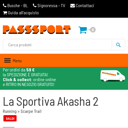
Busche - BL
Signoressa - TV
Contattaci
Guida all'acquisto
0
Menu
Per ordini da
59 €
la SPEDIZIONE È GRATUITA!
Click & collect
: ordine online
e RITIRO IN NEGOZIO GRATUITO!
La Sportiva Akasha 2
Running > Scarpe Trail
SALDI