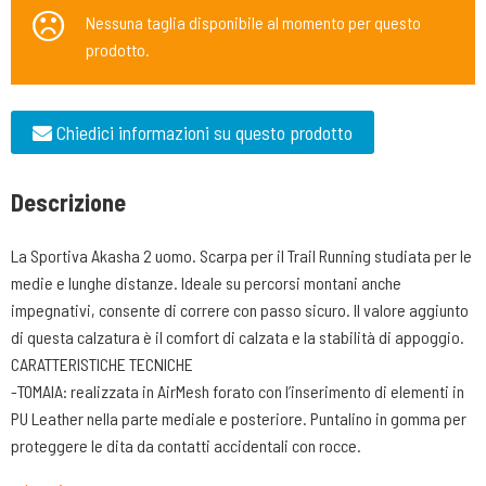
Nessuna taglia disponibile al momento per questo
prodotto.
Chiedici informazioni su questo prodotto
Descrizione
La Sportiva Akasha 2 uomo. Scarpa per il Trail Running studiata per le
medie e lunghe distanze. Ideale su percorsi montani anche
impegnativi, consente di correre con passo sicuro. Il valore aggiunto
di questa calzatura è il comfort di calzata e la stabilità di appoggio.
CARATTERISTICHE TECNICHE
-TOMAIA: realizzata in AirMesh forato con l’inserimento di elementi in
PU Leather nella parte mediale e posteriore. Puntalino in gomma per
proteggere le dita da contatti accidentali con rocce.
-LINGUETTA. Sagomata sulla forma del collo del piede e con una