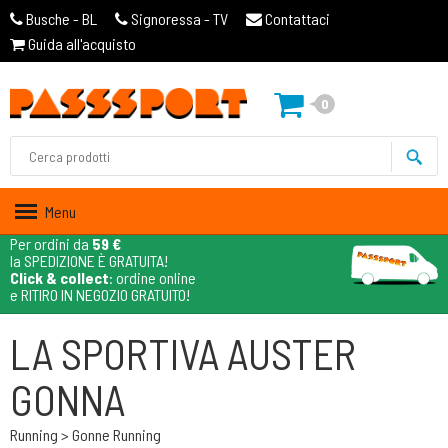
Busche - BL
Signoressa - TV
Contattaci
Guida all'acquisto
0
Menu
Per ordini da
59 €
la SPEDIZIONE È GRATUITA!
Click & collect
: ordine online
e RITIRO IN NEGOZIO GRATUITO!
LA SPORTIVA AUSTER
GONNA
Running > Gonne Running