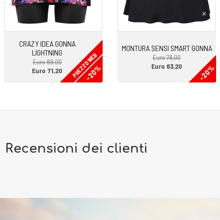
CRAZY IDEA GONNA
MONTURA SENSI SMART GONNA
LIGHTNING
PREZZO WEB
Euro 79,00
Euro 89,00
Euro 63,20
-20%
-20%
Euro 71,20
Recensioni dei clienti