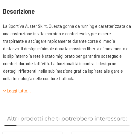
Descrizione
La Sportiva Auster Skirt. Questa gonna da running è caratterizzata da
una costruzione in vita morbida e confortevole, per essere
traspirante e asciugare rapidamente durante corse di media
distanza. Il design minimale dona la massima libertà di movimento e
lo slip interno in rete è stato migliorato per garantire sostegno e
comfort durante l'attività. La funzionalità incontra il design nei
dettagli riflettenti, nella sublimazione grafica ispirata alle gare e
nella tecnologia delle cuciture flatlock.
Caratteristiche tecniche:
Leggi tutto…
Vestibilità: Regolare
Composizione: 90% Polyestere riciclato 10% Elastane. Slip interno:
72% Polyestere riciclato 18% Polyestere 10% Elastane
Peso: 97 gr
Altri prodotti che ti potrebbero interessare:
2 tasche laterali aperte per gel e barrette
Sublimazione grafica ispirata alla razza