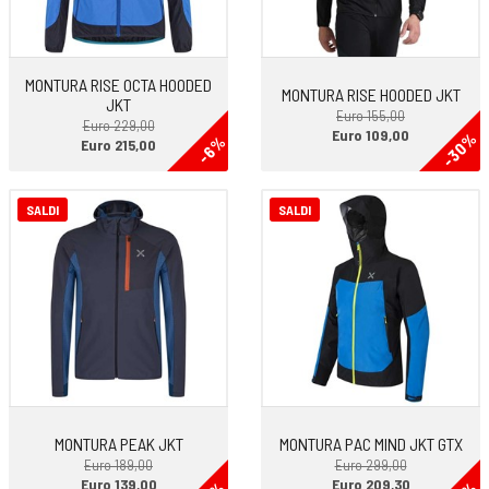
recycled polyester
Peso:
445 gr
MONTURA RISE OCTA HOODED
MONTURA RISE HOODED JKT
JKT
Euro 155,00
Euro 229,00
Euro 109,00
-30%
-6%
Euro 215,00
SALDI
SALDI
MONTURA PEAK JKT
MONTURA PAC MIND JKT GTX
Euro 189,00
Euro 299,00
Euro 139,00
Euro 209,30