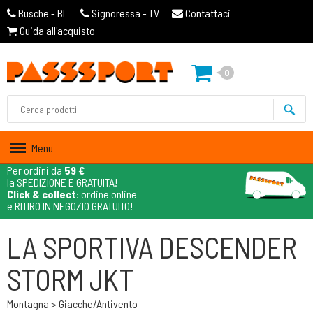
Busche - BL
Signoressa - TV
Contattaci
Guida all'acquisto
0
Menu
Per ordini da
59 €
la SPEDIZIONE È GRATUITA!
Click & collect
: ordine online
e RITIRO IN NEGOZIO GRATUITO!
LA SPORTIVA DESCENDER
STORM JKT
Montagna > Giacche/antivento