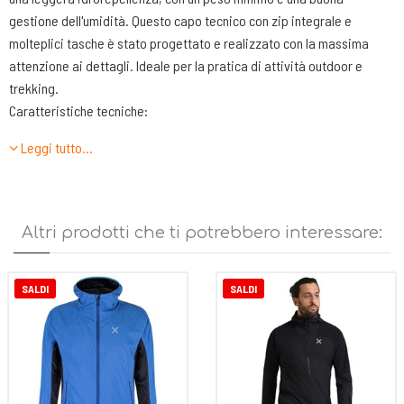
gestione dell'umidità. Questo capo tecnico con zip integrale e
molteplici tasche è stato progettato e realizzato con la massima
attenzione ai dettagli. Ideale per la pratica di attività outdoor e
trekking.
Caratteristiche tecniche:
1 tasca con zip sul petto
Leggi tutto…
Polsino con inserto elastico
tasche per le mani con zip
Minor dispersione di microparticelle
Antivento
Altri prodotti che ti potrebbero interessare:
Pile pesante con cappuccio e zip integrale
Trattamento antibatterico e antiodore
Fit:
SALDI
SALDI
REGULAR
Fabric:
WSH03 91% recycled polyester 9% elastane>sleeves cuffs: KSH09
83% recycled polyester 17% elastane>chest pocket: WSM08 85%
recycled polyamide 15% elastane>pocket bags: MSL02 100%